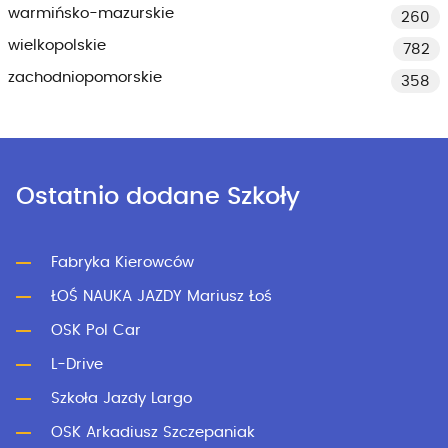
warmińsko-mazurskie
260
wielkopolskie
782
zachodniopomorskie
358
Ostatnio dodane Szkoły
Fabryka Kierowców
ŁOŚ NAUKA JAZDY Mariusz Łoś
OSK Pol Car
L-Drive
Szkoła Jazdy Largo
OSK Arkadiusz Szczepaniak