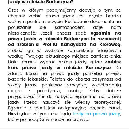
jazdy w mieście Bartoszyce?
Czas w którym podejmujemy decyzję o tym, że
chcemy zrobić prawo jazdy jest często bardzo
ważnym punktem w życiu. Posiadanie dokumentu na
poruszanie się samochodem daje nam
niezależność. Jeżeli chcesz zdać
egzamin na
prawo jazdy w mieście Bartoszyce to rozpocznij
od zrobienia Profilu Kandydata na Kierowcę
.
Zrobisz go w wydziale komunikacji właściwym
według Twojego aktualnego miejsca zamieszkania.
Dalej musisz wybrać szkołę jazdy, gdzie
zrobisz
kurs prawa jazdy w mieście Bartoszyce
. Do
zdania kursu na prawo jazdy potrzeba przejść
badanie lekarskie. Telefon do lekarza otrzymasz od
szkoły jazdy, ponieważ zazwyczaj współpracują
ciągle z pojedynczą osobą. Żeby dobrze
przygotować się do odbycia egzaminu na prawo
jazdy trzeba nauczyć się wiedzy teoretycznej.
Egzamin z teorii jest obligatoryjną częścią nauki.
Niezbędne w tym celu będą
testy na prawo jazdy
,
które pomogą Ci w nauce na prawko.