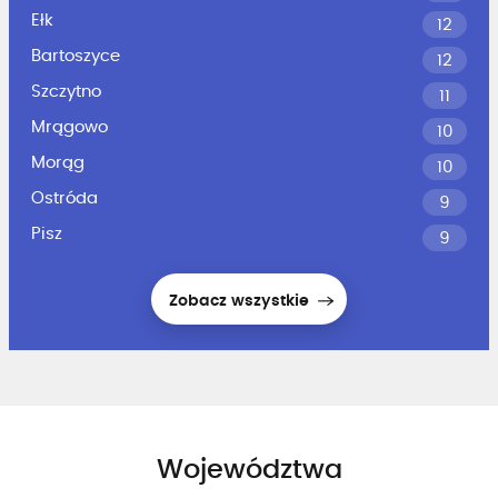
Ełk
12
Bartoszyce
12
Szczytno
11
Mrągowo
10
Morąg
10
Ostróda
9
Pisz
9
Zobacz wszystkie
Województwa