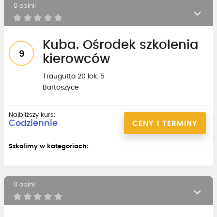
0 opinii
Kuba. Ośrodek szkolenia
9
kierowców
Traugutta 20 lok. 5
Bartoszyce
Najbliższy kurs:
Codziennie
CENY I TERMINY
Szkolimy w kategoriach:
0 opinii