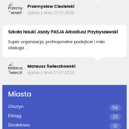
Przemysław Ciesielski
opinia z dnia 27.07.2026
Szkoła Nauki Jazdy PASJA Arkadiusz Przybyszewski
Super organizacja, profesjonalne podejście i miła
obsługa. ...
Mateusz Świeczkowski
opinia z dnia 27.07.2026
Miasta
Olsztyn
56
Elbląg
25
Działdowo
12