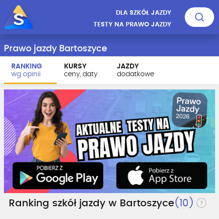
DLA SZKÓŁ JAZDY
TESTY NA PRAWO JAZDY
Prawo jazdy Bartoszyce
RANKING
KURSY
JAZDY
wg opinii
ceny, daty
dodatkowe
Ranking szkół jazdy w Bartoszyce
(10)