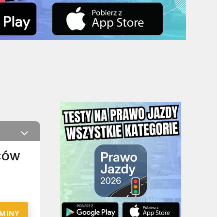
ców
RMINY