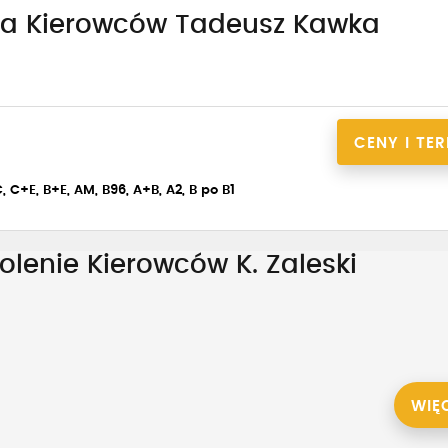
ia Kierowców Tadeusz Kawka
CENY I TE
, C+E, B+E, AM, B96, A+B, A2, B po B1
lenie Kierowców K. Zaleski
WIĘ