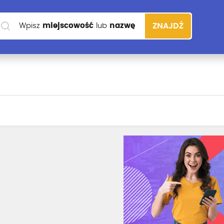
Wpisz
miejscowość
lub
nazwę
ZNAJDŹ
szkoły