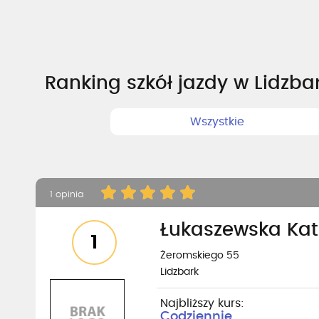
Ranking szkół jazdy w Lidzba
Wszystkie
1 opinia
Łukaszewska Kat
1
Żeromskiego 55
Lidzbark
Najbliższy kurs:
Codziennie