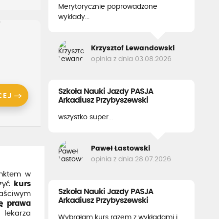
Merytorycznie poprowadzone
wykłady...
i
Krzysztof Lewandowski
opinia z dnia 03.08.2026
Szkoła Nauki Jazdy PASJA
CEJ
Arkadiusz Przybyszewski
wszystko super...
Paweł Łastowski
opinia z dnia 28.07.2026
unktem w
czyć
kurs
Szkoła Nauki Jazdy PASJA
łaściwym
Arkadiusz Przybyszewski
ę prawa
 lekarza
Wybrałam kurs razem z wykładami i