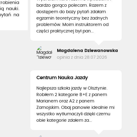
robienia
bardzo gorąco polecam. Razem z
ią nauki.
dostępem do bazy pytań zdałam
pytań na
egzamin teoretyczny bez żadnych
problemów. Moim instruktorem od
części praktycznej był pan...
Magdalena Dziewanowska
opinia z dnia 28.07.2026
Centrum Nauka Jazdy
Najlepsza szkoła jazdy w Olsztynie.
Robiłem 2 kategorie B+E z panem
Marianem oraz A2 z panem
Zamojskim. Obaj panowie idealnie mi
wszystko wytłumaczyli dzięki czemu
obie kategorie zdałem za...