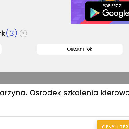
rk
(3)
Ostatni rok
arzyna. Ośrodek szkolenia kierow
CENY I TE