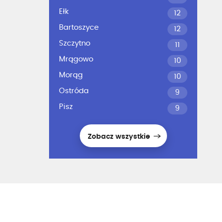
Ełk
12
Bartoszyce
12
Szczytno
11
Mrągowo
10
Morąg
10
Ostróda
9
Pisz
9
Zobacz wszystkie