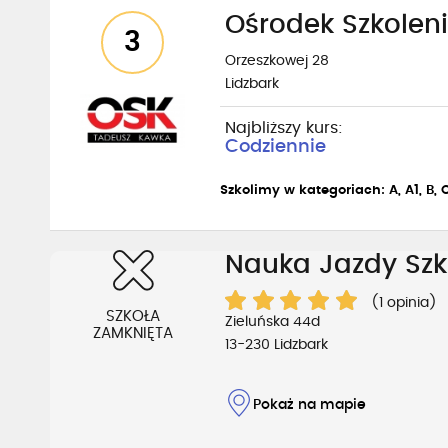
Ośrodek Szkolen
3
Orzeszkowej 28
Lidzbark
Najbliższy kurs:
Codziennie
Szkolimy w kategoriach: A, A1, B, C
Nauka Jazdy Szko
(1 opinia)
SZKOŁA
Zieluńska 44d
ZAMKNIĘTA
13-230 Lidzbark
Pokaż na mapie