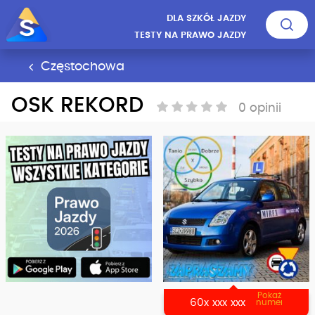
DLA SZKÓŁ JAZDY
TESTY NA PRAWO JAZDY
Częstochowa
OSK REKORD
0 opinii
Pokaż
60x xxx xxx
numer