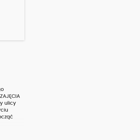
go
 ZAJĘCIA
y ulicy
ciu
ocząć