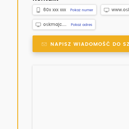
60x xxx xxx
www.osk.
Pokaż numer
oskmajc....
Pokaż adres
NAPISZ WIADOMOŚĆ DO S