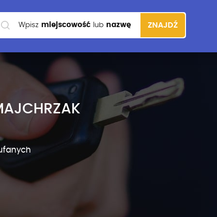
Wpisz
miejscowość
lub
nazwę
ZNAJDŹ
szkoły
MAJCHRZAK
ufanych