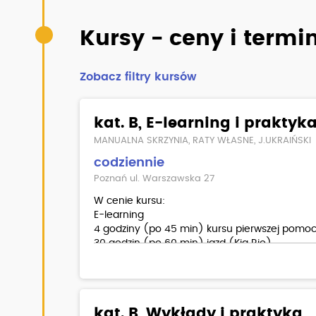
Kursy - ceny i termi
Zobacz filtry kursów
kat. B, E-learning i praktyk
MANUALNA SKRZYNIA, RATY WŁASNE, J.UKRAIŃSKI
codziennie
Poznań ul. Warszawska 27
W cenie kursu:
E-learning
4 godziny (po 45 min) kursu pierwszej pomo
30 godzin (po 60 min) jazd (Kia Rio)
egzamin wewnętrzny teoria/ praktyka
materiały dla kursantów
Dodatkowo płatne:
kat. B, Wykłady i praktyka
badania lekarskie