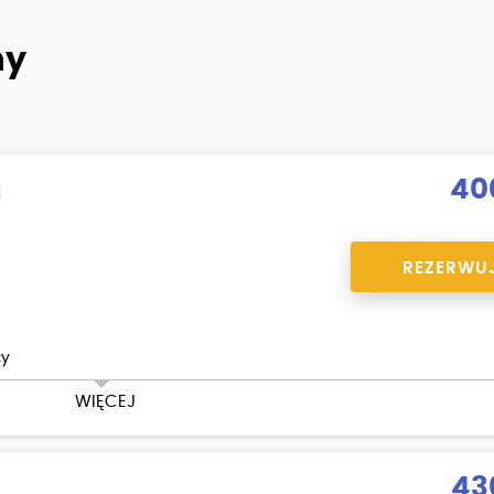
ny
40
a
REZERWU
cy
WIĘCEJ
43