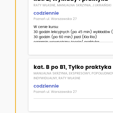
RATY WŁASNE, MANUALNA SKRZYNIA, J.UKRAIŃSKI
codziennie
Poznań ul. Warszawska 27
W cenie kursu:
30 godzin lekcyjnych (po 45 min) wykładów 
30 godzin (po 60 min) jazd (Kia Rio)
egzamin wewnętrzny teoria/ praktyka
materiały dla kursantów
Dodatkowo płatne:
badania lekarskie
kat. B po B1, Tylko praktyka
MANUALNA SKRZYNIA, EKSPRESOWY, POPOŁUDNIO
INDYWIDUALNY, RATY WŁASNE
codziennie
Poznań ul. Warszawska 27
20 godzin jazd