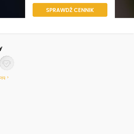
SPRAWDŹ CENNIK
y
ają >