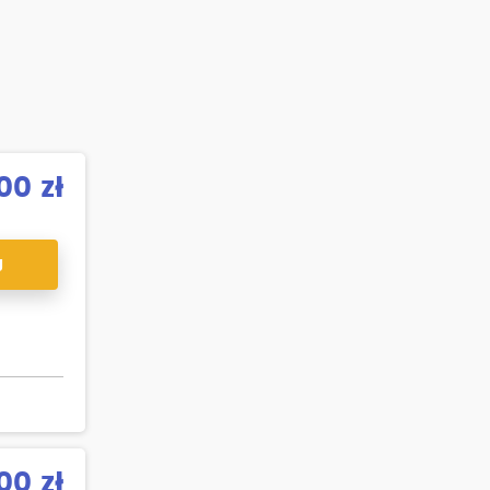
00 zł
J
00 zł