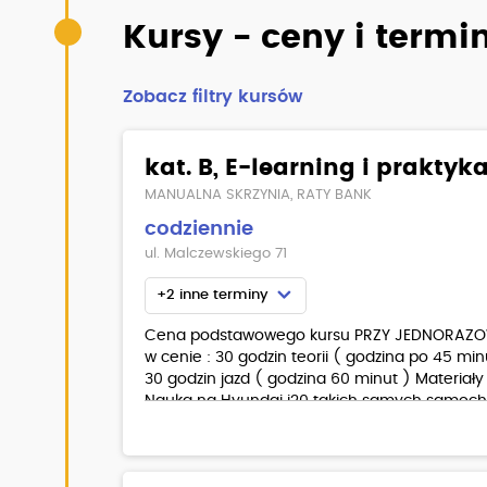
Kursy - ceny i termi
Zobacz filtry kursów
kat. B, E-learning i praktyk
MANUALNA SKRZYNIA, RATY BANK
codziennie
ul. Malczewskiego 71
+2 inne terminy
Cena podstawowego kursu PRZY JEDNORAZO
w cenie : 30 godzin teorii ( godzina po 45 min
30 godzin jazd ( godzina 60 minut ) Materiały 
Nauka na Hyundai i20 takich samych samoch
płatne - badania lekarskie oraz jazda na 