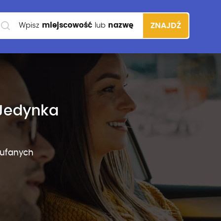
Wpisz
miejscowość
lub
nazwę
ZNAJDŹ
szkoły
Jedynka
aufanych