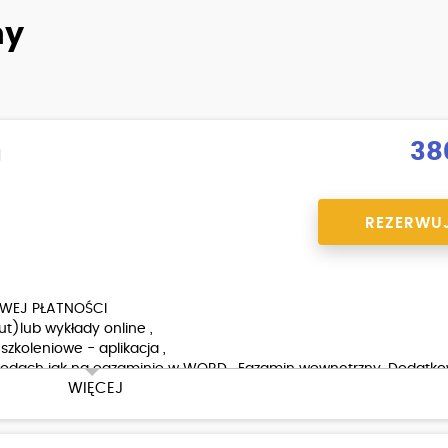
ny
38
a
REZERWU
WEJ PŁATNOŚCI
ut)lub wykłady online ,
szkoleniowe - aplikacja ,
odach jak na egzaminie w WORD . Egzamin wewnętrzny. Dodatk
WIĘCEJ
placu manewrowym w WORD