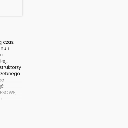
ą czas,
nu i
ko
łej,
truktorzy
trzebnego
od
ąć
RESOWE,
a
A RIO )
owolnego