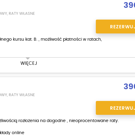
39
OWY, RATY WŁASNE
REZERWU
ego kursu kat. B. , możliwość płatności w ratach,
WIĘCEJ
 na egzaminie w WORD
39
OWY, RATY WŁASNE
REZERWU
wością rozłożenia na dogodne , nieoprocentowane raty.
kłady online