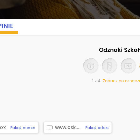
INIE
Odznaki Szkoł
1 z 4:
Zobacz co oznacz
xxx
www.osk....
Pokaż numer
Pokaż adres