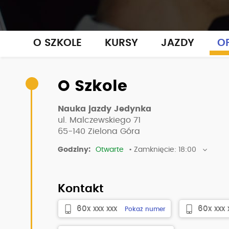
O SZKOLE
KURSY
JAZDY
OP
O Szkole
Nauka jazdy Jedynka
ul. Malczewskiego 71
65-140
Zielona Góra
Godziny:
Otwarte
• Zamknięcie: 18:00
Kontakt
60x xxx xxx
60x xxx 
Pokaż numer