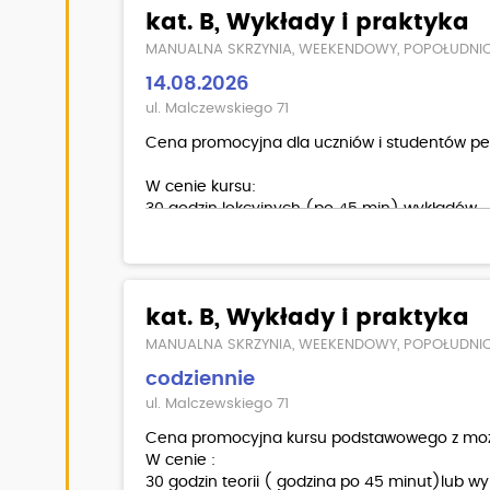
kat. B, Wykłady i praktyka
MANUALNA SKRZYNIA, WEEKENDOWY, POPOŁUDNI
14.08.2026
ul. Malczewskiego 71
Cena promocyjna dla uczniów i studentów pełn
W cenie kursu:
30 godzin lekcyjnych (po 45 min) wykładów
30 godzin (po 60 min)
jazd HYUNDAI I 20 takimi samymi autami jak
egzamin wewnętrzny teoria/ praktyka
kat. B, Wykłady i praktyka
materiały dla kursantów, aplikacja
MANUALNA SKRZYNIA, WEEKENDOWY, POPOŁUDNI
Dodatkowo płatne:
codziennie
badania lekarskie, łuk w WORD-zie
ul. Malczewskiego 71
Cena promocyjna kursu podstawowego z możli
W cenie :
30 godzin teorii ( godzina po 45 minut)lub wy