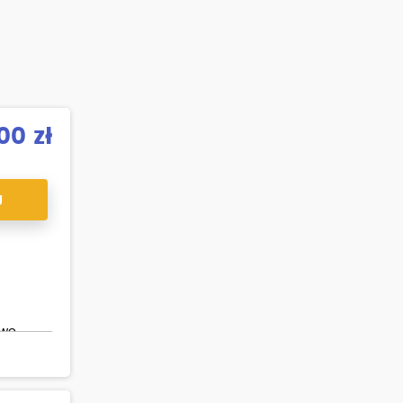
00 zł
J
owo