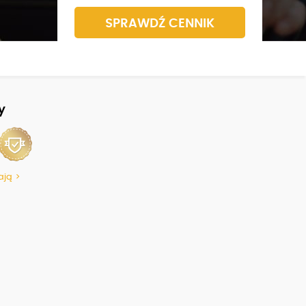
SPRAWDŹ CENNIK
y
ają >