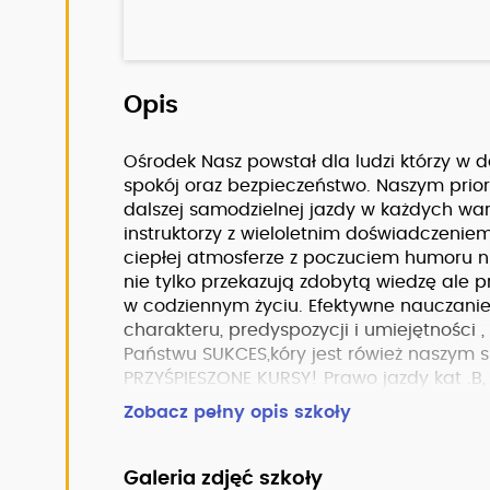
Opis
Ośrodek Nasz powstał dla ludzi którzy w d
spokój oraz bezpieczeństwo. Naszym prio
dalszej samodzielnej jazdy w każdych war
instruktorzy z wieloletnim doświadczenie
ciepłej atmosferze z poczuciem humoru ni
nie tylko przekazują zdobytą wiedzę ale 
w codziennym życiu. Efektywne nauczanie
charakteru, predyspozycji i umiejętności
Państwu SUKCES,kóry jest rówież naszym 
PRZYŚPIESZONE KURSY! Prawo jazdy kat .B
weekendy lub w ciągu 5 dni. UWAGA!! Ja
Zobacz pełny opis szkoły
identycznych jak na egzaminie w WORD-zi
Górze.Rejestrowanie- zapisywanie jazd, 
miejsca w Zielonej Górze i okolic.Zadzw
Galeria zdjęć szkoły