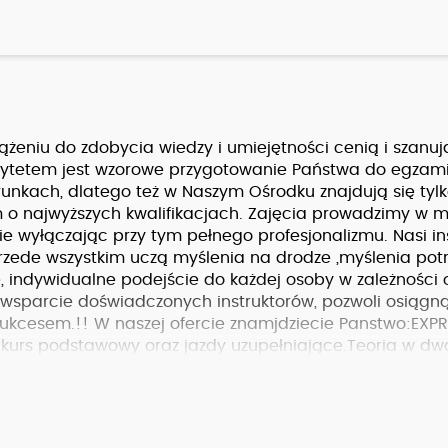
ążeniu do zdobycia wiedzy i umiejętności cenią i szanuj
rytetem jest wzorowe przygotowanie Państwa do egzami
unkach, dlatego też w Naszym Ośrodku znajdują się tyl
m o najwyższych kwalifikacjach. Zajęcia prowadzimy w mi
e wyłączając przy tym pełnego profesjonalizmu. Nasi ins
przede wszystkim uczą myślenia na drodze ,myślenia po
, indywidualne podejście do każdej osoby w zależności 
 , wsparcie doświadczonych instruktorów, pozwoli osiągn
sukcesem.!! W naszej ofercie znamjdziecie Panstwo:EXP
, kurs podstawowy oraz jazdy uzupełniające.Teoria w dw
zdy na nowych autach HYUNDAI ! (dostępne również KI
e .Możliwość jazdy-treningu na placu Word w Zielonej
ich przebiegu.Umawiamy się i odbieramy kursantów z d
oń!608600320, 600626227