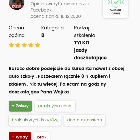
Opinia zweryfikowana przez
Facebook
ocena z dnia: 18.12.2020
Ocena
Kategoria
Rodzaj
ogólna
B
szkolenia
TYLKO
jazdy
doszkalające
Bardzo dobre podejscie do kursanta nawet z obcej
auto szkoły . Poszedłem łącznie 8 h kupilem i
zdałem . Nic tu wiecej. Polecam na godziny
doszkalające Pana Wojtka .
+ Zalety
atrakcyjna cena,
brak ukrytych kosztów,
dobra atmosfera
- Wady
brak