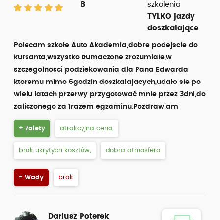
B
szkolenia
TYLKO jazdy
doszkalające
Polecam szkołe Auto Akademia,dobre podejscie do
kursanta,wszystko tłumaczone zrozumiale,w
szczegolnosci podziekowania dla Pana Edwarda
ktoremu mimo 6godzin doszkalajacych,udało sie po
wielu latach przerwy przygotować mnie przez 3dni,do
zaliczonego za 1razem egzaminu.Pozdrawiam
+ Zalety
atrakcyjna cena,
brak ukrytych kosztów,
dobra atmosfera
- Wady
brak
Dariusz Poterek