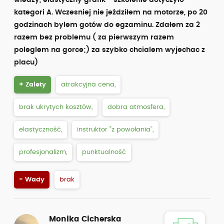
wiedzy, elastyczny grafik - szkolenie dotyczyło
kategori A. Wczesniej nie jeździłem na motorze, po 20
godzinach bylem gotów do egzaminu. Zdałem za 2
razem bez problemu ( za pierwszym razem
poleglem na gorce;) za szybko chcialem wyjechac z
placu)
+ Zalety
atrakcyjna cena,
brak ukrytych kosztów,
dobra atmosfera,
elastyczność,
instruktor “z powołania”,
profesjonalizm,
punktualność
- Wady
brak
Monika Cicherska