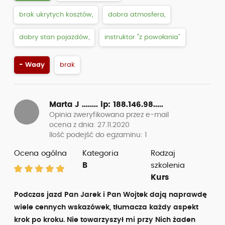
brak ukrytych kosztów,
dobra atmosfera,
dobry stan pojazdów,
instruktor “z powołania”
- Wady
brak
Marta J ........
ip: 188.146.98.....
Opinia zweryfikowana przez e-mail
ocena z dnia: 27.11.2020
Ilość podejść do egzaminu: 1
Ocena ogólna
Kategoria
Rodzaj
B
szkolenia
Kurs
Podczas jazd Pan Jarek i Pan Wojtek dają naprawdę
wiele cennych wskazówek, tłumacza każdy aspekt
krok po kroku. Nie towarzyszył mi przy Nich żaden