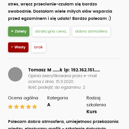
stres, wręcz przeciwnie-czułam się bardzo
swobodnie. Dostałam wiele miłych słów wsparcia
przed egzaminem i się udało! Bardzo polecam :)
+ Zalety
atrakcyjna cena,
dobra atmosfera
- Wady
brak
Tomasz M ......k
ip: 192.162.151.....
Opinia zweryfikowana przez e-mail
ocena z dnia: 15.11.2020
Ilość podejść do egzaminu: 2
Ocena ogólna
Kategoria
Rodzaj
A
szkolenia
Kurs
Polecam dobra atmosfera, umiejetnosc przekazania