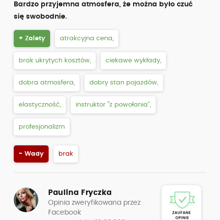
Bardzo przyjemna atmosfera, że można było czuć
się swobodnie.
+ Zalety
atrakcyjna cena,
brak ukrytych kosztów,
ciekawe wykłady,
dobra atmosfera,
dobry stan pojazdów,
elastyczność,
instruktor “z powołania”,
profesjonalizm
- Wady
brak
Paulina Fryczka
Opinia zweryfikowana przez
Facebook