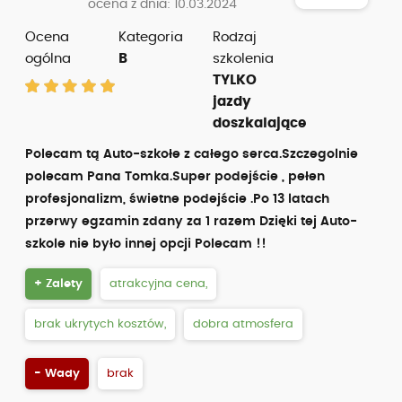
ocena z dnia: 10.03.2024
Ocena
Kategoria
Rodzaj
ogólna
B
szkolenia
TYLKO
jazdy
doszkalające
Polecam tą Auto-szkołe z całego serca.Szczegolnie
polecam Pana Tomka.Super podejście , pełen
profesjonalizm, świetne podejście .Po 13 latach
przerwy egzamin zdany za 1 razem Dzięki tej Auto-
szkole nie było innej opcji Polecam !!
+ Zalety
atrakcyjna cena,
brak ukrytych kosztów,
dobra atmosfera
- Wady
brak