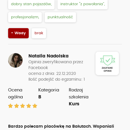
dobry stan pojazdów,
instruktor “z powołania”,
profesjonalizm,
punktualność
- Wady
brak
Natalia Nadolska
Opinia zweryfikowana przez
Facebook
ocena z dnia: 22.12.2020
Ilość podejść do egzaminu: 1
Ocena
Kategoria
Rodzaj
ogólna
B
szkolenia
Kurs
Bardzo polecam placówkę na Bałutach. Wspaniali