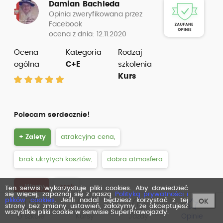
Damian Bachleda
Opinia zweryfikowana przez
Facebook
ocena z dnia: 12.11.2020
Ocena
Kategoria
Rodzaj
ogólna
C+E
szkolenia
Kurs
Polecam serdecznie!
+ Zalety
atrakcyjna cena,
brak ukrytych kosztów,
dobra atmosfera
- Wady
brak
Ten serwis wykorzystuje pliki cookies. Aby dowiedzieć
się więcej, zapoznaj się z naszą
Polityką prywatności i
plików cookies
. Jeśli nadal będziesz korzystać z tej
OK
strony bez zmiany ustawień, założymy, że akceptujesz
wszystkie pliki cookie w serwisie SuperPrawojazdy.
O szkole
Kursy
Jazdy
Opinie