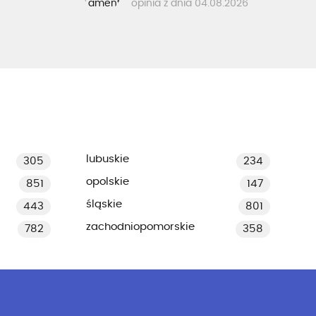
opinia z dnia 04.08.2026
lubuskie
305
234
opolskie
851
147
śląskie
443
801
zachodniopomorskie
782
358