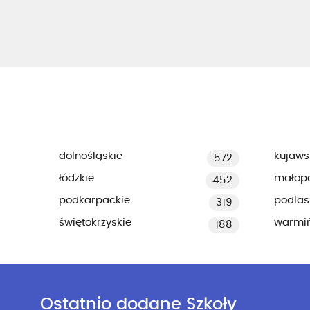
dolnośląskie
kujaws
572
łódzkie
małopo
452
podkarpackie
podlas
319
świętokrzyskie
warmi
188
Ostatnio dodane Szkoły