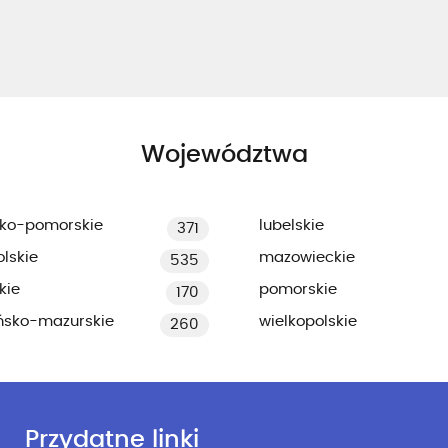
Województwa
ko-pomorskie
lubelskie
371
lskie
mazowieckie
535
kie
pomorskie
170
ńsko-mazurskie
wielkopolskie
260
Przydatne linki