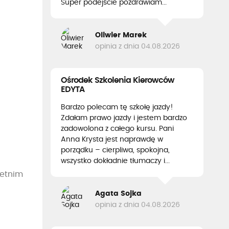
Super podejście pozdrawiam...
Oliwier Marek
opinia z dnia 04.08.2026
Ośrodek Szkolenia Kierowców
EDYTA
Bardzo polecam tę szkołę jazdy!
Zdałam prawo jazdy i jestem bardzo
zadowolona z całego kursu. Pani
Anna Krysta jest naprawdę w
porządku – cierpliwa, spokojna,
wszystko dokładnie tłumaczy i...
letnim
Agata Sojka
opinia z dnia 04.08.2026