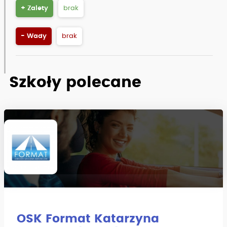
+ Zalety
brak
- Wady
brak
Szkoły polecane
OSK Format Katarzyna