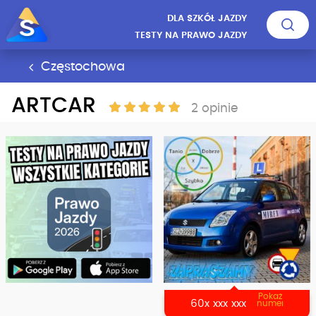
DLA SZKÓŁ JAZDY
TESTY NA PRAWO JAZDY
Częstochowa
ARTCAR
2 opinie
Pokaż
60x xxx xxx
numer