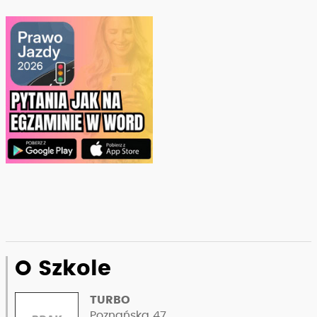
O Szkole
TURBO
Poznańska 47