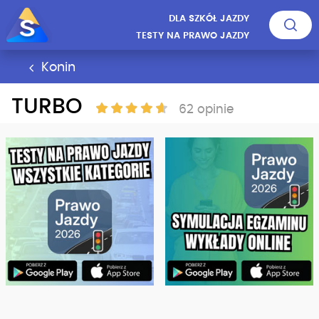
DLA SZKÓŁ JAZDY
TESTY NA PRAWO JAZDY
Konin
TURBO
62 opinie