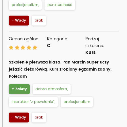
profesjonalizm,
punktualność
- Wady
brak
Ocena ogólna
Kategoria
Rodzaj
C
szkolenia
Kurs
Szkolenie pierwsza klasa. Pan Marcin super uczy
jeździć ciężarówką. Kurs zrobiony egzamin zdany.
Polecam
+ Zalety
dobra atmosfera,
instruktor “z powołania”,
profesjonalizm
- Wady
brak