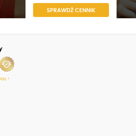
SPRAWDŹ CENNIK
y
ają >