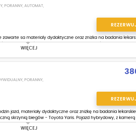
Y, PORANNY, AUTOMAT,
REZERWU
 zawarte sa materialy dydaktyczne oraz znizka na badania lekarsk
krzynią biegów lub automatyczną - do wyboru kursanta.
WIĘCEJ
38
YWIDUALNY, PORANNY,
REZERWU
odzin jazd, materiały dydaktyczne oraz zniżkę na badania lekarskie
ną skrzynią biegów - Toyota Yaris. Pojazd hybrydowy, z kamerą 
WIĘCEJ