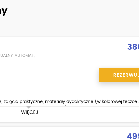
ny
38
DUALNY, AUTOMAT,
REZERWU
 zajęcia praktyczne, materiały dydaktyczne (w kolorowej teczce 3 
ąco aktualizowaną bazą pytań) oraz zniżka na badania równa 30 
WIĘCEJ
49