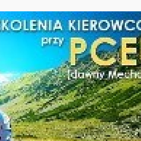
w pełni wyposażony oraz odpowiadający wszelkim sta
- ckp w Słupsku. Analiza statystyk zdawalności w Wojew
erwszym rzędzie jeśli chodzi o wyszkolenie przyszłych 
asze szkolenia wykonywane są profesjonalnie, bezstresow
czne obecnego świata.
ąc na praktykę kandydatów na instruktorów, szkolon
akomicie nasze kompetencje,a także prowadziliśmy bądź
ch naszego województwa (Zespół Szkół Technicznych w Us
dla MOPR Słupsk. Nasi instruktorzy swoją wiedzą, radą, 
owodzeniem stali się uczestnikami ruchu drogowego.
EZPOŚREDNI KONTAKT POPRZEZ SUPERPRAWOJAZDY,
MESSENGER.