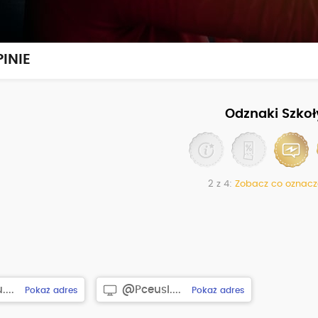
INIE
Odznaki Szkoł
2 z 4:
Zobacz co oznacz
...
@Pceusl....
Pokaż adres
Pokaż adres