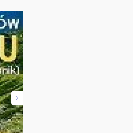
ndardom
ódzkim
kierowców
o, a także
ych przez
 jesteśmy
tce) oraz
pomocą