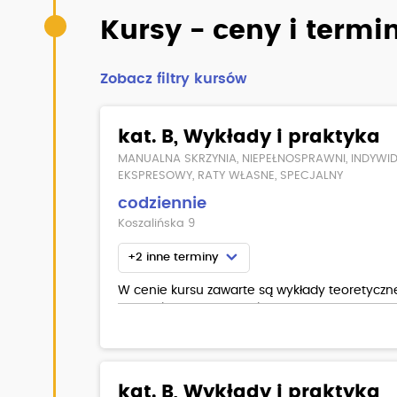
Kursy - ceny i termi
Zobacz filtry kursów
kat. B, Wykłady i praktyka
MANUALNA SKRZYNIA, NIEPEŁNOSPRAWNI, INDYWI
EKSPRESOWY, RATY WŁASNE, SPECJALNY
codziennie
Koszalińska 9
+2 inne terminy
W cenie kursu zawarte są wykłady teoretyczne,
notatnik oraz program komputerowy z na bież
kat. B, Wykłady i praktyka