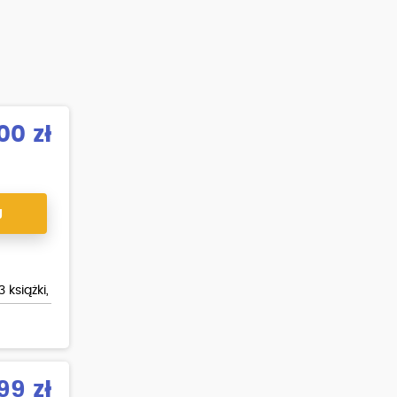
00 zł
J
książki,
%.
99 zł