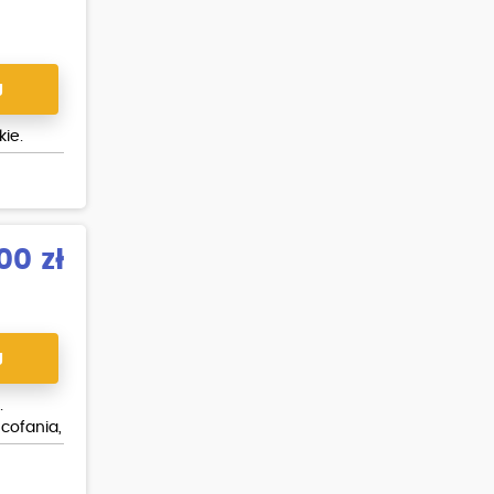
J
ie.
00 zł
J
.
cofania,