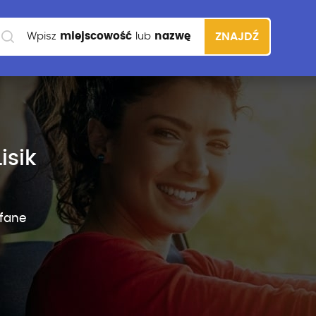
Wpisz
miejscowość
lub
nazwę
ZNAJDŹ
szkoły
isik
fane