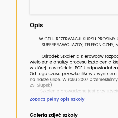
Opis
W CELU REZERWACJI KURSU PROSIMY O
SUPERPRAWOJAZDY, TELEFONICZNY, MAI
Ośrodek Szkolenia Kierowców rozpoczął 
wieloletnie analizy procesu kształcenia ki
w której to właściciel PCEU odpowiadał z
Od tego czasu przeszkoliliśmy z wyniki
na nasze ulice. W roku 2007 przenieśliśm
ZSI Słupsk).
Szkolenie prowadzone jest przy użyciu 
rzutniki folii, dvd, programy komputerow
Zobacz pełny opis szkoły
spełniająca wszelkie możliwe kryteria kad
godz. wraz z 4 godz. I pomocy przedlekar
praktycznej samochodami Hyundai i20 (
Galeria zdjęć szkoły