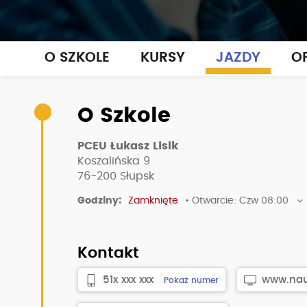
O SZKOLE
KURSY
JAZDY
OP
O Szkole
PCEU Łukasz Lisik
Koszalińska 9
76-200
Słupsk
Godziny:
Zamknięte
• Otwarcie: Czw 08:00
Kontakt
51x xxx xxx
www.nau.
Pokaż numer