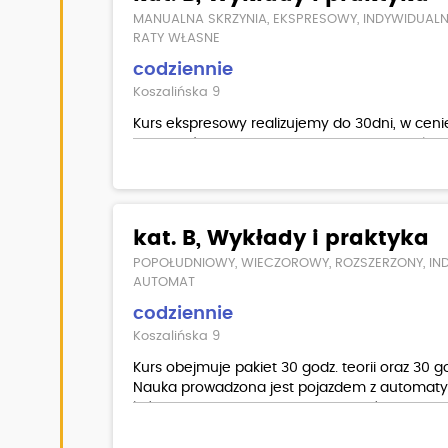
MANUALNA SKRZYNIA, EKSPRESOWY, INDYWIDUALN
RATY WŁASNE
codziennie
Koszalińska 9
Kurs ekspresowy realizujemy do 30dni, w cenie
Może być prowadzony pojazdem z manualną s
kat. B, Wykłady i praktyka
POPOŁUDNIOWY, WIECZOROWY, ROZSZERZONY, IND
AUTOMAT
codziennie
Koszalińska 9
Kurs obejmuje pakiet 30 godz. teorii oraz 30 g
Nauka prowadzona jest pojazdem z automatycz
który podstawiamy na egzamin państwowy.