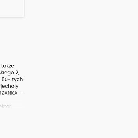
 także
kiego 2,
 80- tych.
jechały
MORZANKA -
ktor,
akresie 30
auki
Toyotą