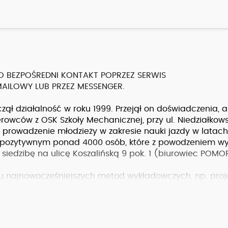
 BEZPOŚREDNI KONTAKT POPRZEZ SERWIS
LOWY LUB PRZEZ MESSENGER.
działalność w roku 1999. Przejął on doświadczenia, a
erowców z OSK Szkoły Mechanicznej, przy ul. Niedziałkows
a prowadzenie młodzieży w zakresie nauki jazdy w latach
em pozytywnym ponad 4000 osób, które z powodzeniem wy
y siedzibę na ulicę Koszalińską 9 pok. 1 (biurowiec PO
najnowocześniejszych metod wykładowczych, np. proje
e przez doskonale przygotowaną merytorycznie, a także
rę instruktorską. Zajęcia teoretyczne prowadzone są w z
skiej, natomiast zajęcia praktyczne obejmują 30 godz. n
takimi jak na egzaminie państwowym)oraz Hybrydową 