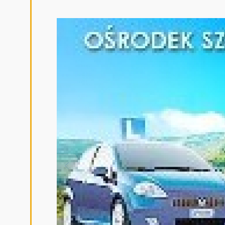
Yaris (automat).
Do dyspozycji kursantów jest również 
plac manewrowy przy ul. koszalińskiej 5 
Ośrodku Ruchu Drogowego stawia nas w pi
oraz daję podstawę do stwierdzenia, iż n
w pełni wykorzystując możliwości techni
Współpracujemy z WORD Słupsk przyjmuj
ośrodek ruchu, co również potwierdza zn
w trakcie szkolenia osób ze Szkół średni
instytucji - kursy finansowane przez EFS 
służą Państwu każdego dnia, abyście z p
W CELU REZERWACJI KURSU PROSIMY O B
TELEFONICZNY, MAILOWY LUB PRZEZ 