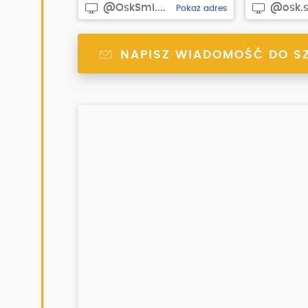
@OskSmi....
@osk.s
Pokaż adres
NAPISZ WIADOMOŚĆ DO S