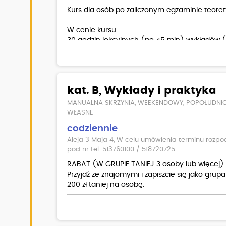
Kurs dla osób po zaliczonym egzaminie teor
W cenie kursu:
30 godzin lekcyjnych (po 45 min) wykładów 
30 godzin (po 60 min) jazd (Hyundai I20)
egzamin wewnętrzny teoria/ praktyka
materiały dla kursantów
kat. B, Wykłady i praktyka
Dodatkowo płatne:
MANUALNA SKRZYNIA, WEEKENDOWY, POPOŁUDNI
badania lekarskie
WŁASNE
codziennie
Aleja 3 Maja 4, W celu umówienia terminu rozpoc
pod nr tel. 513760100 / 518720725
RABAT (W GRUPIE TANIEJ 3 osoby lub więcej)
Przyjdź ze znajomymi i zapiszcie się jako grup
200 zł taniej na osobę.
W cenie kursu:
30 godzin lekcyjnych (po 45 min) wykładów 
30 godzin (po 60 min) jazd (Hyundai I20)