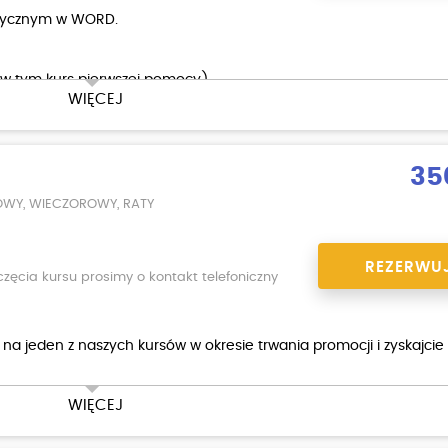
etycznym w WORD.
(w tym kurs pierwszej pomocy)
WIĘCEJ
35
OWY, WIECZOROWY, RATY
REZERWU
zęcia kursu prosimy o kontakt telefoniczny
a na jeden z naszych kursów w okresie trwania promocji i zyskajcie
WIĘCEJ
(w tym kurs pierwszej pomocy)