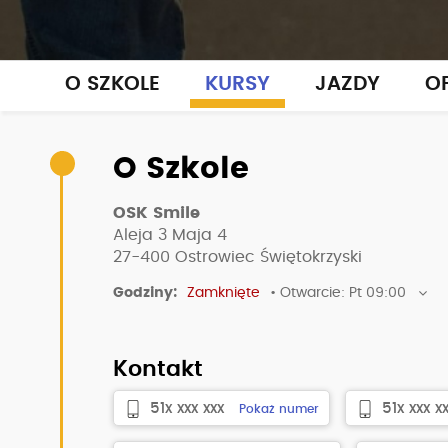
O SZKOLE
KURSY
JAZDY
OP
O Szkole
OSK Smile
Aleja 3 Maja 4
27-400
Ostrowiec Świętokrzyski
Godziny:
Zamknięte
• Otwarcie: Pt 09:00
Kontakt
51x xxx xxx
51x xxx x
Pokaż numer