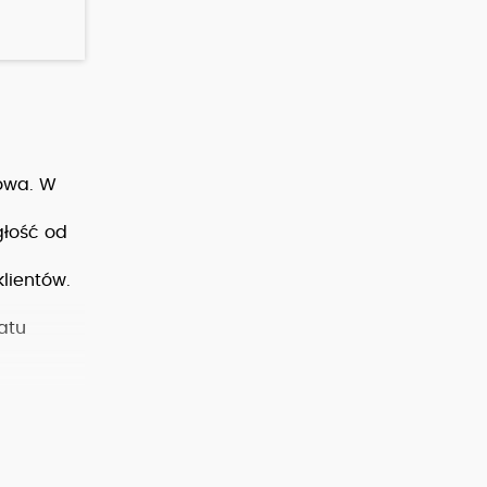
owa. W
łość od
lientów.
atu
 w latach