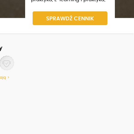
SPRAWDŹ CENNIK
y
ają >