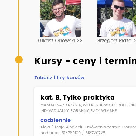
Łukasz Orłowski >>
Grzegorz Płaza 
Kursy - ceny i termi
Zobacz filtry kursów
kat. B, Tylko praktyka
MANUALNA SKRZYNIA, WEEKENDOWY, POPOŁUDNI
INDYWIDUALNY, PORANNY, RATY WŁASNE
codziennie
Aleja 3 Maja 4, W celu umówienia terminu rozpoc
pod nr tel. 513760100 / 518720725