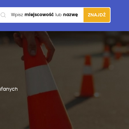
Wpisz
miejscowość
lub
nazwę
ZNAJDŹ
szkoły
ufanych