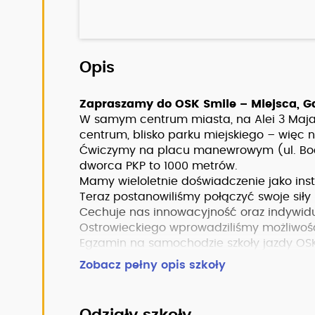
Opis
Zapraszamy do OSK Smile – Miejsca, G
W samym centrum miasta, na Alei 3 Maja
centrum, blisko parku miejskiego – więc
Ćwiczymy na placu manewrowym (ul. Bo
dworca PKP to 1000 metrów.
Mamy wieloletnie doświadczenie jako instr
Teraz postanowiliśmy połączyć swoje siły
Cechuje nas innowacyjność oraz indywidua
Ostrowieckiego wprowadziliśmy możliwość
Egzamin na samochodzie szkoły jazdy OSK
Gwarantujemy bezstresową naukę jazdy,
Zobacz pełny opis szkoły
Według danych Starostwa Powiatowego w O