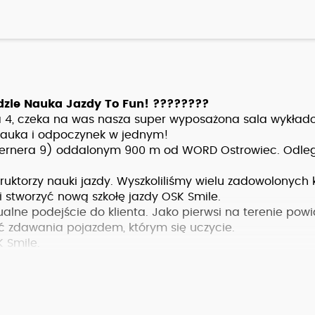
dzie Nauka Jazdy To Fun! ????????
 4, czeka na was nasza super wyposażona sala wykład
 nauka i odpoczynek w jednym!
ernera 9) oddalonym 900 m od WORD Ostrowiec. Odleg
uktorzy nauki jazdy. Wyszkoliliśmy wielu zadowolonych k
 i stworzyć nową szkołę jazdy OSK Smile.
lne podejście do klienta. Jako pierwsi na terenie powi
 zdawania pojazdem, którym się uczycie.
 Smile.
 na najwyższym poziomie merytorycznym.
strowcu Świętokrzyskim Najlepsza szkoła jazdy kat „B”