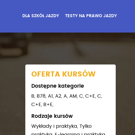
DLA SZKÓŁ JAZDY
TESTY NA PRAWO JAZDY
OFERTA KURSÓW
Dostępne kategorie
B,
B78,
A1,
A2,
A,
AM,
C,
C+E,
C,
C+E,
B+E,
Rodzaje kursów
Wykłady i praktyka,
Tylko
praktyka,
E-learning i praktyka,