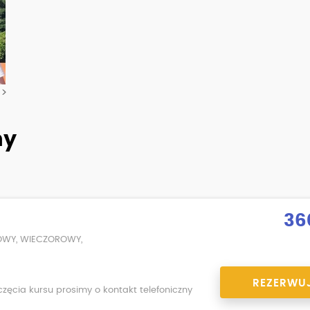
>>
ny
36
OWY, WIECZOROWY,
REZERWU
zęcia kursu prosimy o kontakt telefoniczny