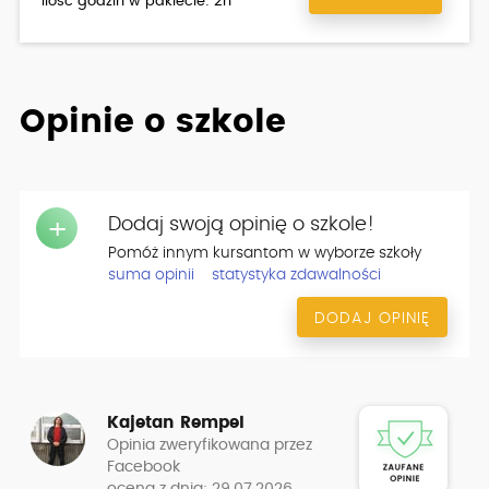
ilość godzin w pakiecie: 2h
Opinie o szkole
Dodaj swoją opinię o szkole!
+
Pomóż innym kursantom w wyborze szkoły
suma opinii
statystyka zdawalności
DODAJ OPINIĘ
Kajetan Rempel
Opinia zweryfikowana przez
Facebook