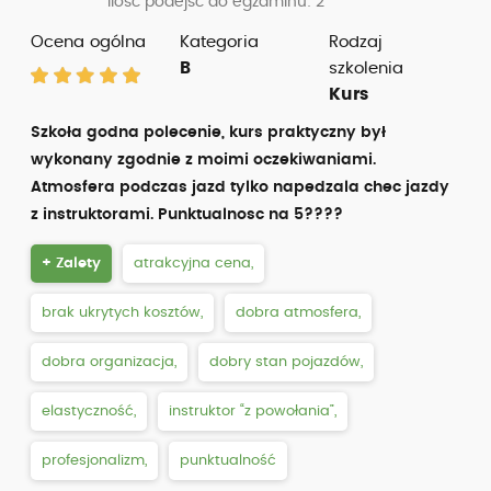
Ilość podejść do egzaminu: 2
Ocena ogólna
Kategoria
Rodzaj
B
szkolenia
Kurs
Szkoła godna polecenie, kurs praktyczny był
wykonany zgodnie z moimi oczekiwaniami.
Atmosfera podczas jazd tylko napedzala chec jazdy
z instruktorami. Punktualnosc na 5????
+ Zalety
atrakcyjna cena,
brak ukrytych kosztów,
dobra atmosfera,
dobra organizacja,
dobry stan pojazdów,
elastyczność,
instruktor “z powołania”,
profesjonalizm,
punktualność