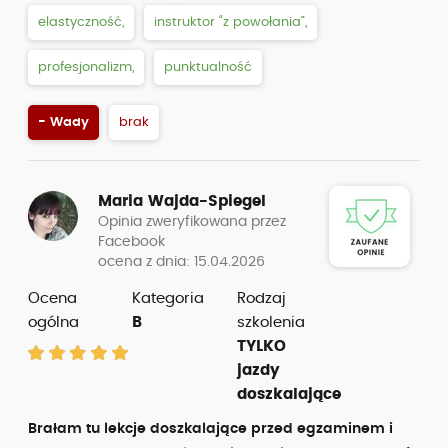
elastyczność,
instruktor “z powołania”,
profesjonalizm,
punktualność
- Wady
brak
Maria Wajda-Spiegel
Opinia zweryfikowana przez
Facebook
ocena z dnia: 15.04.2026
Ocena
Kategoria
Rodzaj
ogólna
B
szkolenia
TYLKO
jazdy
doszkalające
Brałam tu lekcje doszkalające przed egzaminem i