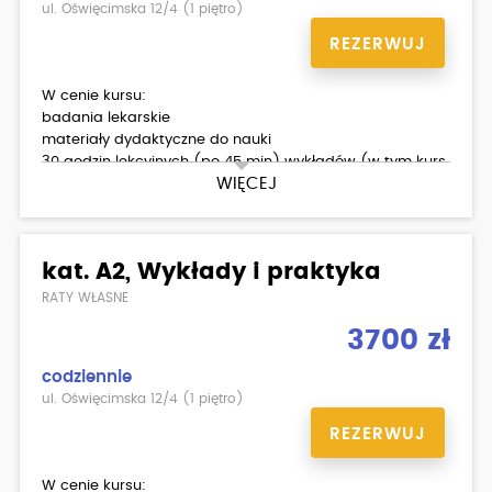
ul. Oświęcimska 12/4 (1 piętro)
REZERWUJ
W cenie kursu:
badania lekarskie
materiały dydaktyczne do nauki
30 godzin lekcyjnych (po 45 min) wykładów (w tym kurs
WIĘCEJ
pierwszej pomocy)
20 godzin (po 60 min) jazd (Romet Zetka 125, Bajaj
Pulsar 125)
egzamin wewnętrzny teoria/ praktyka
kat. A2, Wykłady i praktyka
RATY WŁASNE
3700 zł
codziennie
ul. Oświęcimska 12/4 (1 piętro)
REZERWUJ
W cenie kursu: