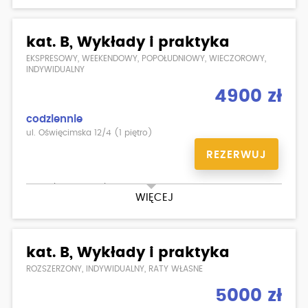
20 godzin (po 60 min) jazd (Suzuki Gladius SFV650)
egzamin wewnętrzny teoria/ praktyka
kat. B, Wykłady i praktyka
EKSPRESOWY, WEEKENDOWY, POPOŁUDNIOWY, WIECZOROWY,
INDYWIDUALNY
4900 zł
codziennie
ul. Oświęcimska 12/4 (1 piętro)
REZERWUJ
Kurs ekspresowy kat.B - PRAKTYKA W DWA TYGODNIE
WIĘCEJ
kat. B, Wykłady i praktyka
ROZSZERZONY, INDYWIDUALNY, RATY WŁASNE
5000 zł