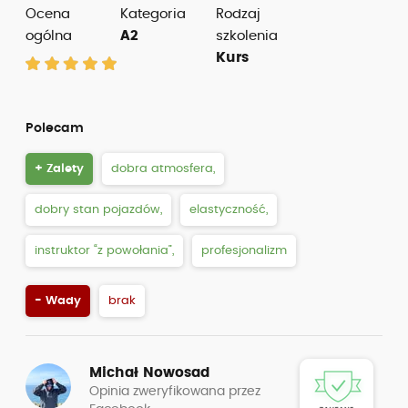
Ocena
Kategoria
Rodzaj
ogólna
A2
szkolenia
Kurs
Polecam
+ Zalety
dobra atmosfera,
dobry stan pojazdów,
elastyczność,
instruktor “z powołania”,
profesjonalizm
- Wady
brak
Michał Nowosad
Opinia zweryfikowana przez