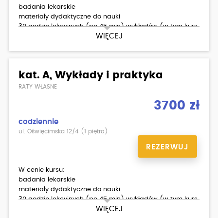
badania lekarskie
materiały dydaktyczne do nauki
30 godzin lekcyjnych (po 45 min) wykładów (w tym kurs
WIĘCEJ
pierwszej pomocy)
20 godzin (po 60 min) jazd (Suzuki Gladius SFV650)
egzamin wewnętrzny teoria/ praktyka
kat. A, Wykłady i praktyka
RATY WŁASNE
3700 zł
codziennie
ul. Oświęcimska 12/4 (1 piętro)
REZERWUJ
W cenie kursu:
badania lekarskie
materiały dydaktyczne do nauki
30 godzin lekcyjnych (po 45 min) wykładów (w tym kurs
WIĘCEJ
pierwszej pomocy)