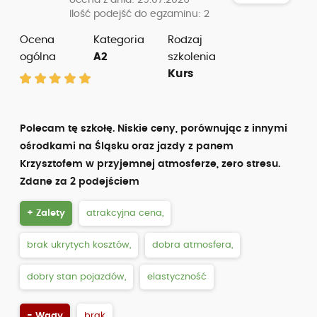
ocena z dnia: 29.07.2026
Ilość podejść do egzaminu: 2
Ocena
Kategoria
Rodzaj
ogólna
A2
szkolenia
Kurs
Polecam tę szkołę. Niskie ceny, porównując z innymi
ośrodkami na Śląsku oraz jazdy z panem
Krzysztofem w przyjemnej atmosferze, zero stresu.
Zdane za 2 podejściem
+ Zalety
atrakcyjna cena,
brak ukrytych kosztów,
dobra atmosfera,
dobry stan pojazdów,
elastyczność
- Wady
brak