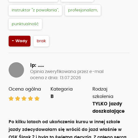
instruktor “z powołania”,
profesjonalizm,
punktualność
- Wady
brak
ip: .....
Opinia zweryfikowana przez e-mail
ocena z dnia: 13.07.2026
Ocena ogólna
Kategoria
Rodzaj
B
szkolenia
TYLKO jazdy
doszkalające
Po kilku latach od ukończenia kursu w innej szkole
jazdy zdecydowałam się wrócić do jazd właśnie w
OSK Śląsk 2 i była to świetna decyzja. Z całego serca