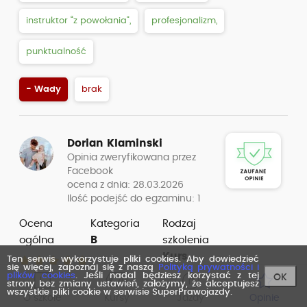
instruktor “z powołania”,
profesjonalizm,
punktualność
- Wady
brak
Dorian Klaminski
Opinia zweryfikowana przez
Facebook
ocena z dnia: 28.03.2026
Ilość podejść do egzaminu: 1
Ocena
Kategoria
Rodzaj
ogólna
B
szkolenia
Kurs
Ten serwis wykorzystuje pliki cookies. Aby dowiedzieć
się więcej, zapoznaj się z naszą
Polityką prywatności i
plików cookies
. Jeśli nadal będziesz korzystać z tej
OK
strony bez zmiany ustawień, założymy, że akceptujesz
wszystkie pliki cookie w serwisie SuperPrawojazdy.
O szkole
Kursy
Jazdy
Opinie