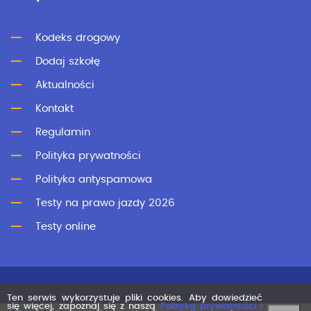
Kodeks drogowy
Dodaj szkołę
Aktualności
Kontakt
Regulamin
Polityka prywatności
Polityka antyspamowa
Testy na prawo jazdy 2026
Testy online
Ten serwis wykorzystuje pliki cookies. Aby dowiedzieć
©2011-2026 superprawojazdy.pl
się więcej, zapoznaj się z naszą
Polityką prywatności i