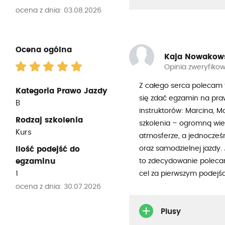
ocena z dnia: 03.08.2026
Ocena ogólna
Kaja Nowakow
Opinia zweryfiko
Z całego serca polecam t
Kategoria Prawo Jazdy
się zdać egzamin na pra
B
instruktorów: Marcina, M
Rodzaj szkolenia
szkolenia – ogromną wied
Kurs
atmosferze, a jednocześ
oraz samodzielnej jazdy. 
Ilość podejść do
egzaminu
to zdecydowanie polecam.
1
cel za pierwszym podejś
ocena z dnia: 30.07.2026
Plusy