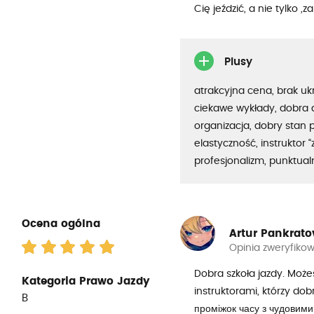
Cię jeździć, a nie tylko 
Plusy
atrakcyjna cena, brak uk
ciekawe wykłady, dobra 
organizacja, dobry stan 
elastyczność, instruktor “
profesjonalizm, punktua
Ocena ogólna
Artur Pankrato
Opinia zweryfiko
Dobra szkoła jazdy. Może
Kategoria Prawo Jazdy
instruktorami, którzy do
B
проміжок часу з чудовими 