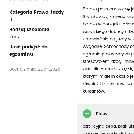
Bardzo polecam szkołę j
Kategoria Prawo Jazdy
Szymkowiak, którego szcz
B
bardzo w porządku człow
Rodzaj szkolenia
wszystkiego dobrego! Du
Kurs
umawiać się na jazdy w w
wygodne. Samochody są no
Ilość podejść do
egzaminu
egzamin praktyczny za p
1
stresowałem jazdą i miał
zmieniło – teraz czuję si
ocena z dnia: 22.04.2026
którymi miałem okazję je
również kierownikowi szk
kursantów.
Plusy
atrakcyjna cena, brak uk