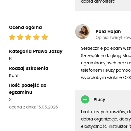
dobra atmosfera
Ocena ogólna
Pola Hojan
Opinia zweryfiko
Serdecznie polecam wsz
Kategoria Prawo Jazdy
Szczególnie dziękuję Mac
B
egzaminacyjnych oraz ma
Rodzaj szkolenia
telefonem i służy pomoc
Kurs
wybrałabym właśnie OSK
Ilość podejść do
egzaminu
2
Plusy
ocena z dnia: 15.05.2026
brak ukrytych kosztów, 
dobra organizacja, dobry
elastyczność, instruktor “