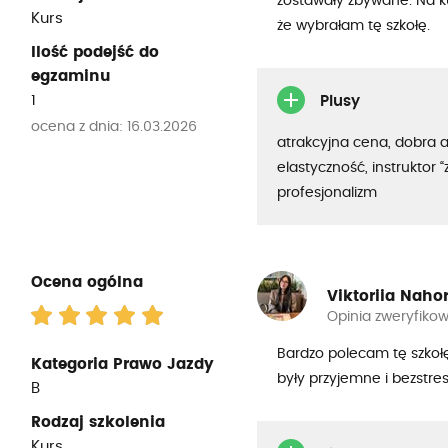
zostawały zbywane. Na kur
Kurs
że wybrałam tę szkołę.
Ilość podejść do
egzaminu
1
Plusy
ocena z dnia: 16.03.2026
atrakcyjna cena, dobra 
elastyczność, instruktor “
profesjonalizm
Ocena ogólna
Viktoriia Naho
Opinia zweryfiko
Bardzo polecam tę szkołę 
Kategoria Prawo Jazdy
były przyjemne i bezstre
B
Rodzaj szkolenia
Kurs