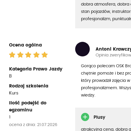
dobra atmosfera, dobra 
stan pojazdów, instruktor
profesjonalizm, punktua
Ocena ogólna
Antoni Krawcz
Opinia zweryfiko
Gorąco polecam OSK Brav
Kategoria Prawo Jazdy
chętnie pomoże i bez pr
B
który prowadził zajęcia 
Rodzaj szkolenia
profesjonalizmem. Wszyst
Kurs
wiedzy.
Ilość podejść do
egzaminu
1
Plusy
ocena z dnia: 21.07.2026
atrakcyjna cena, dobra 