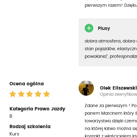
pierwszym razem! Dziękuj
Plusy
dobra atmosfera, dobra 
stan pojazdów, elastyczno
powołania”, profesjonali
Ocena ogólna
Olek Eliszewski
Opinia zweryfiko
Zdane za pierwszym ! Po
Kategoria Prawo Jazdy
panem Marcinem który św
B
towarzystwa dzięki czem
Rodzaj szkolenia
na której łatwo można się
Kurs
kontakt z właścicielem k