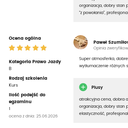
organizacja, dobry stan p
“z powołania”, profesjon
Ocena ogólna
Paweł Szumiło
Opinia zweryfiko
Super atmosferka, dobr
Kategoria Prawo Jazdy
wytłumaczenie różnych s
B
Rodzaj szkolenia
Kurs
Plusy
Ilość podejść do
atrakcyjna cena, dobra 
egzaminu
organizacja, dobry stan 
1
elastyczność, profesjona
ocena z dnia: 25.06.2026