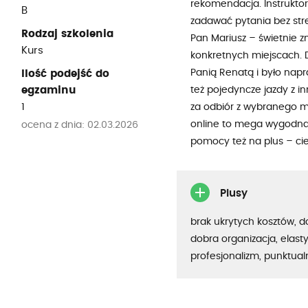
rekomendacja. Instruktor
B
zadawać pytania bez stres
Rodzaj szkolenia
Pan Mariusz – świetnie 
Kurs
konkretnych miejscach. D
Panią Renatą i było nap
Ilość podejść do
egzaminu
też pojedyncze jazdy z in
1
za odbiór z wybranego mi
online to mega wygodna
ocena z dnia: 02.03.2026
pomocy też na plus – ci
Plusy
brak ukrytych kosztów, 
dobra organizacja, elast
profesjonalizm, punktua