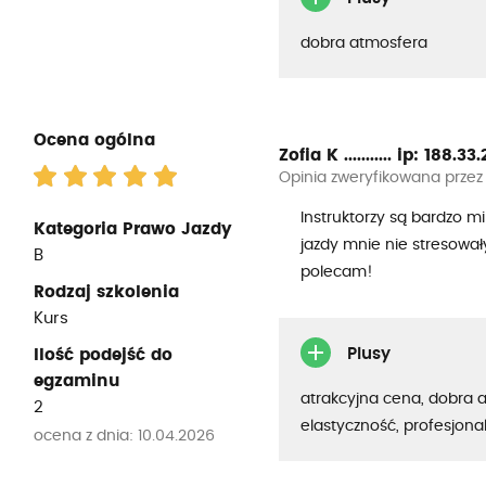
dobra atmosfera
Ocena ogólna
Zofia K ...........
ip: 188.33.2
Opinia zweryfikowana przez
Instruktorzy są bardzo mi
Kategoria Prawo Jazdy
jazdy mnie nie stresowa
B
polecam!
Rodzaj szkolenia
Kurs
Plusy
Ilość podejść do
egzaminu
atrakcyjna cena, dobra 
2
elastyczność, profesjona
ocena z dnia: 10.04.2026