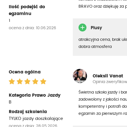
BRAVO oraz dziękuję za
Ilość podejść do
egzaminu
1
Plusy
ocena z dnia: 10.06.2026
atrakcyjna cena, brak uk
dobra atmosfera
Ocena ogólna
Oleksii Vanat
Opinia zweryfiko
Świetna szkoła jazdy i b
Kategoria Prawo Jazdy
zadowolony z jakości nau
B
kompetentny i potrafi d
Rodzaj szkolenia
egzamin za pierwszym r
TYLKO jazdy doszkalające
ocena z dnia: 28.05.2026