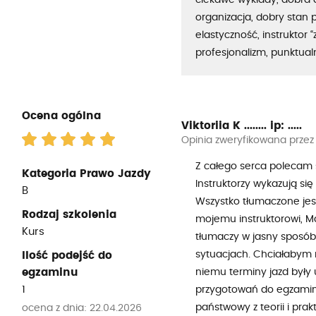
ciekawe wykłady, dobra 
organizacja, dobry stan 
elastyczność, instruktor “
profesjonalizm, punktua
Ocena ogólna
Viktoriia K ........
ip: .....
Opinia zweryfikowana przez
Z całego serca polecam s
Kategoria Prawo Jazdy
Instruktorzy wykazują si
B
Wszystko tłumaczone jest
Rodzaj szkolenia
mojemu instruktorowi, Ma
Kurs
tłumaczy w jasny sposób
sytuacjach. Chciałabym 
Ilość podejść do
egzaminu
niemu terminy jazd były 
1
przygotowań do egzamin
państwowy z teorii i pra
ocena z dnia: 22.04.2026