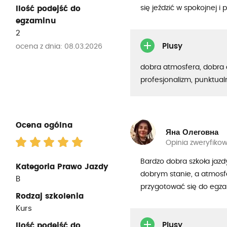
się jeździć w spokojnej i
Ilość podejść do
egzaminu
2
Plusy
ocena z dnia: 08.03.2026
dobra atmosfera, dobra 
profesjonalizm, punktua
Ocena ogólna
Яна Олеговна
Opinia zweryfiko
Bardzo dobra szkoła jazd
Kategoria Prawo Jazdy
dobrym stanie, a atmosf
B
przygotować się do egza
Rodzaj szkolenia
Kurs
Plusy
Ilość podejść do