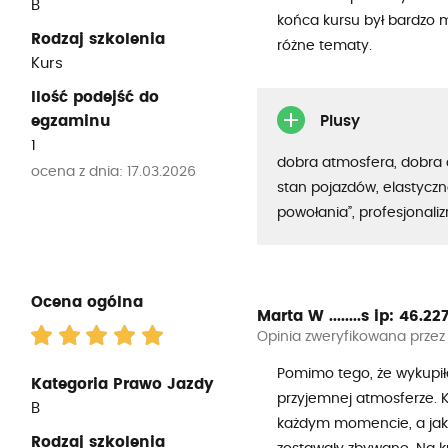
B
końca kursu był bardzo m
Rodzaj szkolenia
różne tematy.
Kurs
Ilość podejść do
egzaminu
Plusy
1
dobra atmosfera, dobra 
ocena z dnia: 17.03.2026
stan pojazdów, elastyczno
powołania”, profesjonali
Ocena ogólna
Marta W ........s
ip: 46.227.
Opinia zweryfikowana przez
Pomimo tego, że wykupił
Kategoria Prawo Jazdy
przyjemnej atmosferze. K
B
każdym momencie, a jaki
Rodzaj szkolenia