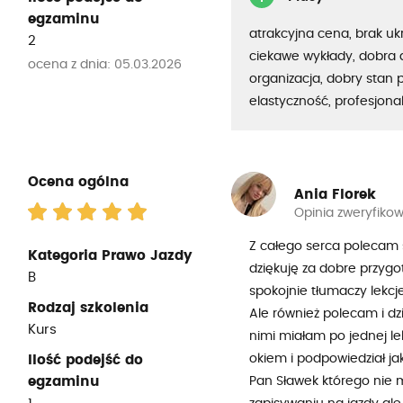
egzaminu
atrakcyjna cena, brak uk
2
ciekawe wykłady, dobra 
ocena z dnia: 05.03.2026
organizacja, dobry stan 
elastyczność, profesjona
Ocena ogólna
Ania Florek
Opinia zweryfiko
Z całego serca polecam 
Kategoria Prawo Jazdy
dziękuję za dobre przygo
B
spokojnie tłumaczy lekcje
Rodzaj szkolenia
Ale również polecam i dz
Kurs
nimi miałam po jednej lek
okiem i podpowiedział jak
Ilość podejść do
egzaminu
Pan Sławek którego nie 