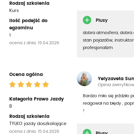
Rodzaj szkolenia
Kurs
Plusy
Ilość podejść do
egzaminu
dobra atmosfera, dobra 
1
stan pojazdów, instruktor
ocena z dnia: 19.04.2026
profesjonalizm
Ocena ogólna
Yelyzaveta Su
Opinia zweryfiko
Bardzo miło się jeździło 
Kategoria Prawo Jazdy
reagował na błędy , popr
B
!
Rodzaj szkolenia
TYLKO jazdy doszkalające
ocena z dnia: 15.04.2026
Plusy