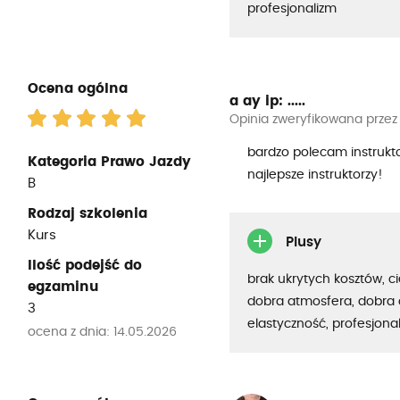
profesjonalizm
Ocena ogólna
a ay
ip: .....
Opinia zweryfikowana przez
bardzo polecam instrukt
Kategoria Prawo Jazdy
najlepsze instruktorzy!
B
Rodzaj szkolenia
Kurs
Plusy
Ilość podejść do
brak ukrytych kosztów, c
egzaminu
dobra atmosfera, dobra 
3
elastyczność, profesjona
ocena z dnia: 14.05.2026