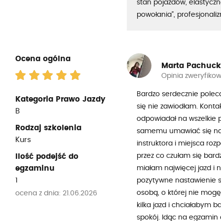
stan pojazdów, elastyczno
powołania”, profesjonali
Ocena ogólna
Marta Pachuc
Opinia zweryfiko
Bardzo serdecznie polec
Kategoria Prawo Jazdy
się nie zawiodłam. Konta
B
odpowiadał na wszelkie 
Rodzaj szkolenia
samemu umawiać się na 
Kurs
instruktora i miejsca ro
przez co czułam się bard
Ilość podejść do
egzaminu
miałam najwięcej jazd i 
1
pozytywne nastawienie sp
osobą, o której nie mog
ocena z dnia: 21.06.2026
kilka jazd i chciałabym 
spokój. Idąc na egzamin