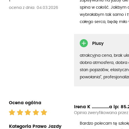
1
zapisywaniu na jazdy ale
spina w całość. Jakbym dr
ocena z dnia: 04.03.2026
wybrałabym tak samo i t
całego serca, będę miło
Plusy
atrakcyjna cena, brak uk
dobra atmosfera, dobra 
stan pojazdów, elastyczno
powołania”, profesjonali
Ocena ogólna
Irena K ...............a
ip: 85.2
Opinia zweryfikowana przez
Bardzo polecam tę szkoł
Kategoria Prawo Jazdy