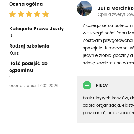
Ocena ogólna
Julia Marcink
Opinia zweryfiko
Z całego serca polecam 
Kategoria Prawo Jazdy
w szczególności Panu Mac
B
Zostałam przygotowana do
Rodzaj szkolenia
spokojnie tłumaczone. W 
Kurs
jedynie zrobić „godziny”
szkołę każdemu bo wiem 
Ilość podejść do
egzaminu
1
Plusy
ocena z dnia: 17.02.2026
brak ukrytych kosztów, 
dobra organizacja, elasty
powołania”, profesjonali