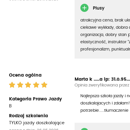
Plusy
atrakcyjna cena, brak uk
ciekawe wykłady, dobra 
organizacja, dobry stan 
elastyczność, instruktor “
profesjonalizm, punktua
Ocena ogólna
Marta k .....a
ip: 31.0.95...
Opinia zweryfikowana przez
Najlepsza szkoła jazdy i n
Kategoria Prawo Jazdy
doszkalajacych i zdałam!
B
potrzebie......tłumaczeni
Rodzaj szkolenia
TYLKO jazdy doszkalające