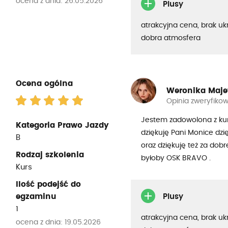
ocena z dnia: 26.05.2026
Plusy
atrakcyjna cena, brak uk
dobra atmosfera
Ocena ogólna
Weronika Maj
Opinia zweryfiko
Jestem zadowolona z kurs
Kategoria Prawo Jazdy
dziękuję Pani Monice dzi
B
oraz dziękuję też za dobr
Rodzaj szkolenia
byłoby OSK BRAVO .
Kurs
Ilość podejść do
egzaminu
Plusy
1
atrakcyjna cena, brak uk
ocena z dnia: 19.05.2026