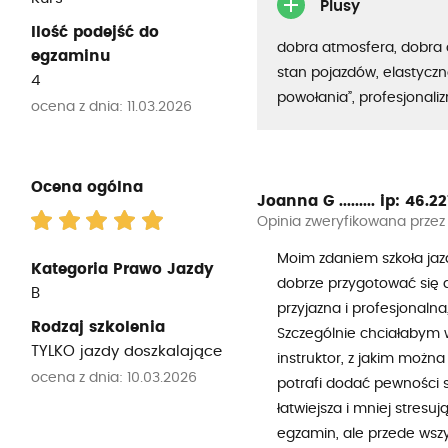
Plusy
Ilość podejść do
dobra atmosfera, dobra 
egzaminu
stan pojazdów, elastyczno
4
powołania”, profesjonali
ocena z dnia: 11.03.2026
Ocena ogólna
Joanna G .........
ip: 46.227
Opinia zweryfikowana przez
Moim zdaniem szkoła jaz
Kategoria Prawo Jazdy
dobrze przygotować się 
B
przyjazna i profesjonaln
Rodzaj szkolenia
Szczególnie chciałabym 
TYLKO jazdy doszkalające
instruktor, z jakim można
ocena z dnia: 10.03.2026
potrafi dodać pewności s
łatwiejsza i mniej stresu
egzamin, ale przede wszy