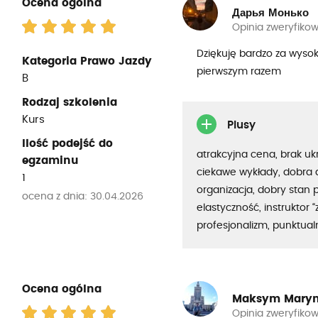
Ocena ogólna
Дарья Монько
Opinia zweryfiko
Dziękuję bardzo za wysok
Kategoria Prawo Jazdy
pierwszym razem
B
Rodzaj szkolenia
Kurs
Plusy
Ilość podejść do
atrakcyjna cena, brak uk
egzaminu
ciekawe wykłady, dobra 
1
organizacja, dobry stan 
ocena z dnia: 30.04.2026
elastyczność, instruktor “
profesjonalizm, punktua
Ocena ogólna
Maksym Mary
Opinia zweryfiko