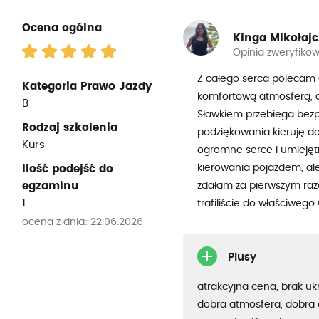
Ocena ogólna
Kinga Mikołaj
Opinia zweryfiko
Z całego serca polecam O
Kategoria Prawo Jazdy
komfortową atmosferą, d
B
Sławkiem przebiega bezp
Rodzaj szkolenia
podziękowania kieruję do
Kurs
ogromne serce i umiejętn
kierowania pojazdem, al
Ilość podejść do
egzaminu
zdałam za pierwszym raze
1
trafiliście do właściwego
ocena z dnia: 22.06.2026
Plusy
atrakcyjna cena, brak uk
dobra atmosfera, dobra 