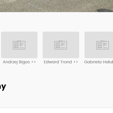
Andrzej Bigos >>
Edward Trond >>
Gabriela Hału
ny