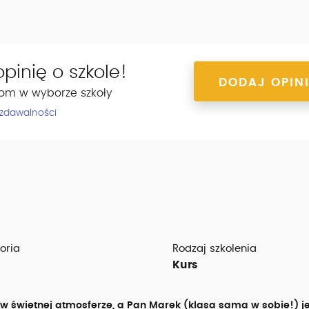
pinię o szkole!
DODAJ OPIN
om w wyborze szkoły
 zdawalności
oria
Rodzaj szkolenia
Kurs
 w świetnej atmosferze, a Pan Marek (klasa sama w sobie!) j