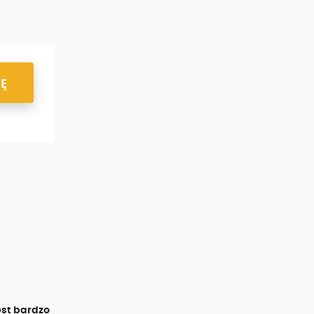
IĘ
est bardzo