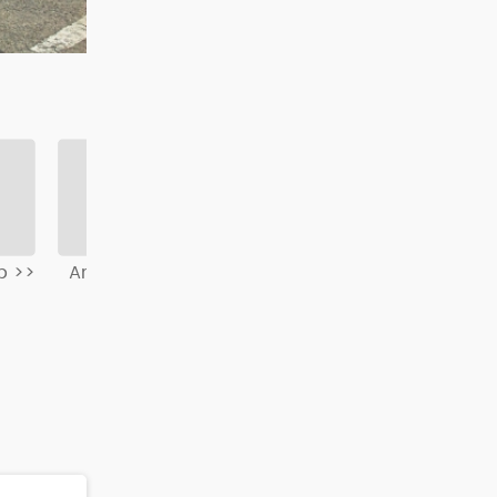
b >>
Anna Waśko >>
Tomasz Kobylas >>