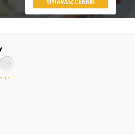
SPRAWDŹ CENNIK
y
ają >