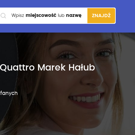
Wpisz
miejscowość
lub
nazwę
ZNAJDŹ
szkoły
Quattro Marek Hałub
ufanych