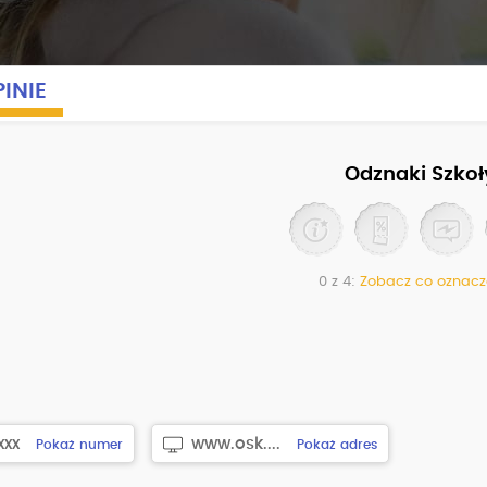
INIE
Odznaki Szkoł
0 z 4:
Zobacz co oznacz
xxx
www.osk....
Pokaż numer
Pokaż adres