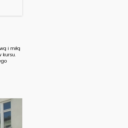
wą i miłą
 kursu.
ego