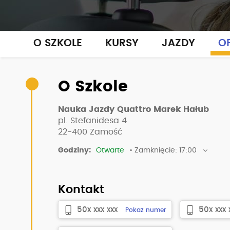
O SZKOLE
KURSY
JAZDY
OP
O Szkole
Nauka Jazdy Quattro Marek Hałub
pl. Stefanidesa 4
22-400
Zamość
Godziny:
Otwarte
• Zamknięcie: 17:00
Kontakt
50x xxx xxx
50x xxx 
Pokaż numer