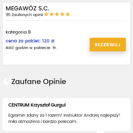
MEGAWÓZ S.C.
Interesuje Cię inna ilość godzin? Zadzwoń, a dziewczyny w
95
Zaufanych opinii
biurze przekażą szczegółowy cennik.
-> tel. 533 354 123
kategoria B
cena za pakiet: 120 zł
REZERWUJ
ilość godzin w pakiecie: 1h
Zaufane Opinie
CENTRUM Krzysztof Gurgul
Egzamin zdany za 1 razem! instruktor Andrzej najlepszy!
miła atmosfera i bardzo polecam....