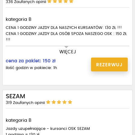
336
Zaufanych opinii
kategoria B
CENA 1 GODZINY JAZDY DLA NASZYCH KURSANTÓW: 130 ZŁ !!!
CENA 1 GODZINY JAZDY DLA OSÓB SPOZA NASZEGO OSK : 150 ZŁ
!!!
WIĘCEJ
cena za pakiet: 150 zł
REZERWUJ
ilość godzin w pakiecie: 1h
JAZDY DOSZKALAJĄCE - pakiet jazd dodatkowych w
PROMOCYJNEJ cenie!!!
>>> W pakietach płacisz TANIEJ <<<<
- 10 godzin cenie 1400zł. (1 godz.=140zł)
SEZAM
- 20 godz. w cenie 2700zł ł (1 godz.=135zł)
319
Zaufanych opinii
- 30 godz. w cenie 3900zł (1 godz.=130zł)
PAKIETY dostępne w biurze ośrodka.
kategoria B
Cena za pojedyncze godziny: 150zł / godz.
Jazdy uzupełniające - kursanci OSK SEZAM
1 godzina = 130 zł