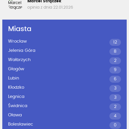
Marcel Strączek
opinia z dnia 22.01.2026
Miasta
Wrocław
12
Jelenia Góra
8
Wałbrzych
2
Głogów
9
Lubin
6
Kłodzko
3
Legnica
3
Świdnica
2
Oława
4
Bolesławiec
0