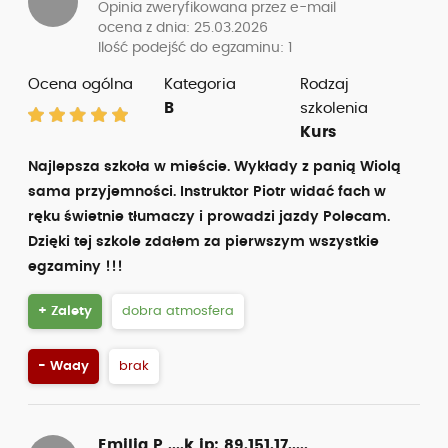
Opinia zweryfikowana przez e-mail
ocena z dnia: 25.03.2026
Ilość podejść do egzaminu: 1
Ocena ogólna
Kategoria
Rodzaj
B
szkolenia
Kurs
Najlepsza szkoła w mieście. Wykłady z panią Wiolą
sama przyjemności. Instruktor Piotr widać fach w
ręku świetnie tłumaczy i prowadzi jazdy Polecam.
Dzięki tej szkole zdałem za pierwszym wszystkie
egzaminy !!!
+ Zalety
dobra atmosfera
- Wady
brak
Emilia P ....k
ip: 89.151.17.....