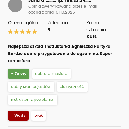
Julia G .........
ip: 188.33.24.....
Opinia zweryfikowana przez e-mail
ocena z dnia: 01.10.2025
Ocena ogólna
Kategoria
Rodzaj
B
szkolenia
Kurs
Najlepsza szkoła, instruktorka Agnieszka Partyka.
Bardzo dobre przygotowanie do egzaminu. Super
atmosfera
+ Zalety
dobra atmosfera,
dobry stan pojazdów,
elastyczność,
instruktor “z powołania”
- Wady
brak