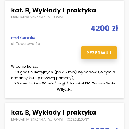
kat. B, Wykłady i praktyka
MANUALNA SKRZYNIA, AUTOMAT
4200 zł
codziennie
ul. Towarowa 6b
REZERWUJ
W cenie kursu:
- 30 godzin lekcyjnych (po 45 min) wykładów (w tym 4
godzinny kurs pierwszej pomocy),
- 30 godzin (po 60 min) jazd (Hyundai I20, Toyota Yaris
WIĘCEJ
- automat),
- egzaminy wewnętrzne teoria i praktyka,
- materiały dydaktyczne dla kursantów,
- apteczka pierwszej pomocy po zdanych egzaminach
kat. B, Wykłady i praktyka
w DORD.
MANUALNA SKRZYNIA, AUTOMAT, ROZSZERZONY