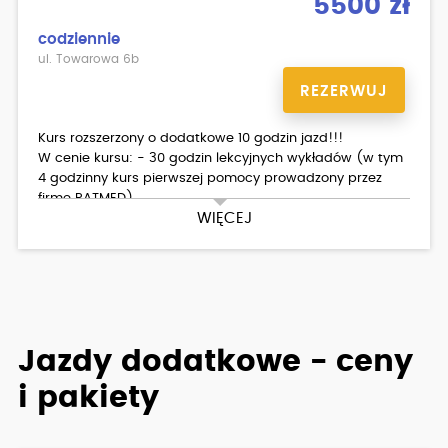
5500 zł
codziennie
ul. Towarowa 6b
REZERWUJ
Kurs rozszerzony o dodatkowe 10 godzin jazd!!!
W cenie kursu: - 30 godzin lekcyjnych wykładów (w tym
4 godzinny kurs pierwszej pomocy prowadzony przez
firmę RATMED),
WIĘCEJ
- 40 godzin (po 60 min) jazd (Hyundai I20, Toyota Yaris
- automat),
- egzaminy wewnętrzne z teorii i praktyki,
- materiały dydaktyczne dla kursantów, - apteczka
pierwszej pomocy po zdanym egzaminie w DORD.
Jazdy dodatkowe - ceny
i pakiety