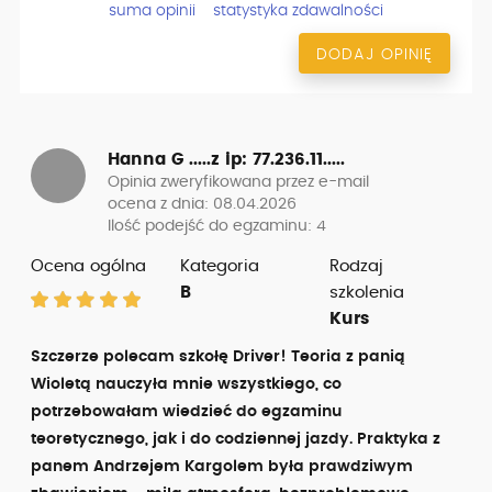
Szkolimy na Hyundaiu i20 - auto egzaminacyjne.
suma opinii
statystyka zdawalności
Sprawdź dostępne terminy- zadzwoń: 533 354 123.
DODAJ OPINIĘ
Jazdy doszkalające obejmują:
- Szkolenie intensywne w ruchu miejskim i na placu
manewrowym
- Szkolenie na trasach egzaminacyjnych + wskazanie
Hanna G .....z
ip: 77.236.11.....
newralgicznych miejsc
Opinia zweryfikowana przez e-mail
- Szkolenie z obsługi pojazdu krok po kroku - jak na
ocena z dnia: 08.04.2026
egzaminie
Ilość podejść do egzaminu: 4
- Nauka złożonych manewrów z naciskiem na eco
Ocena ogólna
Kategoria
Rodzaj
driving pod kątem egzaminu
- Praktyczne wskazówki odnośnie przebiegu egzaminu -
B
szkolenia
jak zachować pewność siebie i pokonać stres
Kurs
- Eliminacja złych nawyków i błędów poprzednich
Szczerze polecam szkołę Driver! Teoria z panią
szkoleń
- Ocena umiejętności kursanta koniecznych do zdania
Wioletą nauczyła mnie wszystkiego, co
egzaminu i samodzielnej jazdy
potrzebowałam wiedzieć do egzaminu
- Darmowy udział w wykładach realizowanych na
teoretycznego, jak i do codziennej jazdy. Praktyka z
kursach podstawowych w naszej szkole.
panem Andrzejem Kargolem była prawdziwym
Jazdy dodatkowe wykonywane tuż przed egzaminem