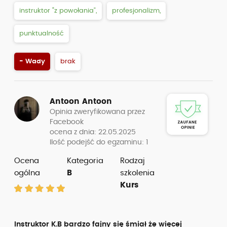
instruktor “z powołania”,
profesjonalizm,
punktualność
- Wady
brak
Antoon Antoon
Opinia zweryfikowana przez
Facebook
ocena z dnia: 22.05.2025
Ilość podejść do egzaminu: 1
Ocena
Kategoria
Rodzaj
ogólna
B
szkolenia
Kurs
Instruktor K.B bardzo fajny się śmiał że więcej