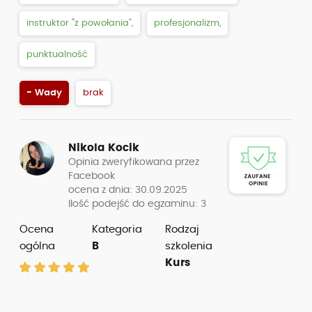
instruktor “z powołania”,
profesjonalizm,
punktualność
- Wady
brak
Nikola Kocik
Opinia zweryfikowana przez
Facebook
ocena z dnia: 30.09.2025
Ilość podejść do egzaminu: 3
Ocena
Kategoria
Rodzaj
ogólna
B
szkolenia
Kurs