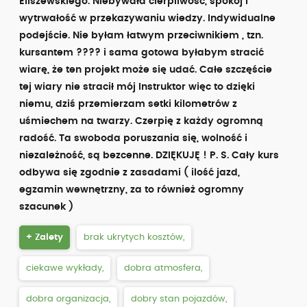
Eliszewskiego. Niebywała cierpliwość, spokój i
wytrwałość w przekazywaniu wiedzy. Indywidualne
podejście. Nie byłam łatwym przeciwnikiem , tzn.
kursantem ???? i sama gotowa byłabym stracić
wiarę, że ten projekt może się udać. Całe szczęście
tej wiary nie stracił mój Instruktor więc to dzięki
niemu, dziś przemierzam setki kilometrów z
uśmiechem na twarzy. Czerpię z każdy ogromną
radość. Ta swoboda poruszania się, wolność i
niezależność, są bezcenne. DZIĘKUJĘ ! P. S. Cały kurs
odbywa się zgodnie z zasadami ( ilość jazd,
egzamin wewnętrzny, za to również ogromny
szacunek )
+ Zalety
brak ukrytych kosztów,
ciekawe wykłady,
dobra atmosfera,
dobra organizacja,
dobry stan pojazdów,