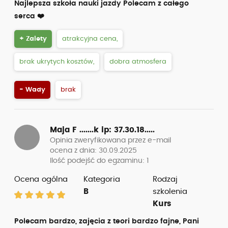
Najlepsza szkoła nauki jazdy Polecam z całego
serca ❤️
+ Zalety
atrakcyjna cena,
brak ukrytych kosztów,
dobra atmosfera
- Wady
brak
Maja F .......k
ip: 37.30.18.....
Opinia zweryfikowana przez e-mail
ocena z dnia: 30.09.2025
Ilość podejść do egzaminu: 1
Ocena ogólna
Kategoria
Rodzaj
B
szkolenia
Kurs
Polecam bardzo, zajęcia z teori bardzo fajne, Pani