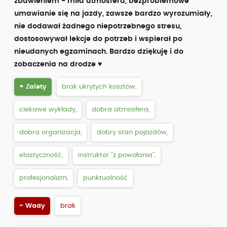
zbawieniem - miła atmosfera, bezproblemowe
państwowym dotyczą w całości przygotowania do
umawianie się na jazdy, zawsze bardzo wyrozumiały,
bezproblemowego poradzenia sobie z nim.
nie dodawał żadnego niepotrzebnego stresu,
dostosowywał lekcje do potrzeb i wspierał po
Interesuje Cię inna ilość godzin? Zadzwoń, a dziewczyny
w biurze przekażą szczegółowy cennik.
nieudanych egzaminach. Bardzo dziękuję i do
-> tel. 533 354 123
zobaczenia na drodze ♥
+ Zalety
brak ukrytych kosztów,
ciekawe wykłady,
dobra atmosfera,
dobra organizacja,
dobry stan pojazdów,
elastyczność,
instruktor “z powołania”,
profesjonalizm,
punktualność
- Wady
brak