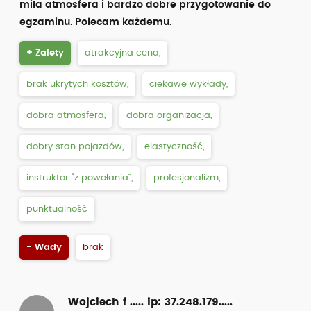
miła atmosfera i bardzo dobre przygotowanie do
egzaminu. Polecam każdemu.
+ Zalety
atrakcyjna cena,
brak ukrytych kosztów,
ciekawe wykłady,
dobra atmosfera,
dobra organizacja,
dobry stan pojazdów,
elastyczność,
instruktor “z powołania”,
profesjonalizm,
punktualność
- Wady
brak
Wojciech f .....
ip: 37.248.179.....