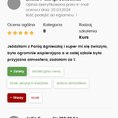
Opinia zweryfikowana przez e-mail
ocena z dnia: 25.03.2026
Ilość podejść do egzaminu: 1
Ocena ogólna
Kategoria
Rodzaj
B
szkolenia
Kurs
Jeździłam z Panią Agnieszką i super mi się ćwiczyło,
była ogromnie wspierająca a w całej szkole była
przyjazna atmosfera, zadałam za 1.
+ Zalety
atrakcyjna cena,
brak ukrytych kosztów,
dobra atmosfera
- Wady
brak