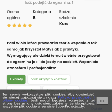
Ilość podejść do egzaminu: 1
Ocena
Kategoria
Rodzaj
ogólna
B
szkolenia
Kurs
Pani Wiola która prowadziła teorie wspaniała tak
samo jak Krzysztof Matysiak z praktyki.
Wymagający ale dzięki temu świetnie przygotował
do egzaminu jak i do jazdy na codzień. Wspaniała
atmosfera i profesjonalizm
+ Zalety
brak ukrytych kosztów,
dobra atmosfera,
dobra organizacja,
Ten serwis wykorzystuje pliki cookies. Aby dowiedzieć
się więcej, zapoznaj się z naszą
Polityką prywatności i
plików cookies
. Jeśli nadal będziesz korzystać z tej
OK
dobry stan pojazdów,
elastyczność,
strony bez zmiany ustawień, założymy, że akceptujesz
wszystkie pliki cookie w serwisie SuperPrawojazdy.
O szkole
Kursy
Jazdy
Opinie