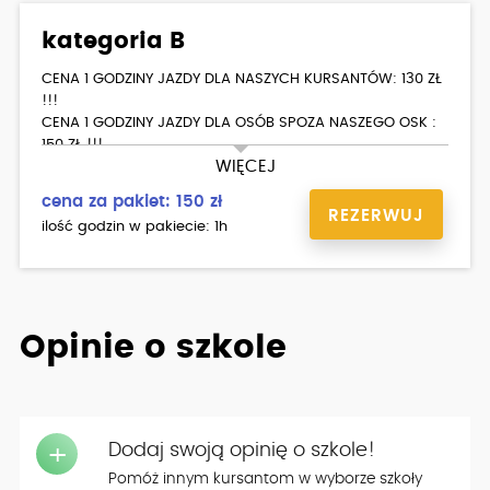
kategoria B
CENA 1 GODZINY JAZDY DLA NASZYCH KURSANTÓW: 130 ZŁ
!!!
CENA 1 GODZINY JAZDY DLA OSÓB SPOZA NASZEGO OSK :
150 ZŁ !!!
WIĘCEJ
cena za pakiet: 150 zł
REZERWUJ
ilość godzin w pakiecie: 1h
JAZDY DOSZKALAJĄCE - pakiet jazd dodatkowych w
PROMOCYJNEJ cenie!!!
>>> W pakietach płacisz TANIEJ <<<<
Opinie o szkole
- 10 godzin cenie 1400zł. (1 godz.=140zł)
- 20 godz. w cenie 2700zł ł (1 godz.=135zł)
- 30 godz. w cenie 3900zł (1 godz.=130zł)
PAKIETY dostępne w biurze ośrodka.
Dodaj swoją opinię o szkole!
+
Cena za pojedyncze godziny: 150zł / godz.
Pomóż innym kursantom w wyborze szkoły