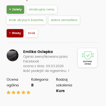
+ Zalety
atrakcyjna cena,
brak ukrytych kosztów,
dobra atmosfera
- Wady
brak
Emilka Ociepka
Opinia zweryfikowana przez
Facebook
ocena z dnia: 09.03.2026
Ilość podejść do egzaminu: 1
Ocena
Kategoria
Rodzaj
ogólna
B
szkolenia
Kurs