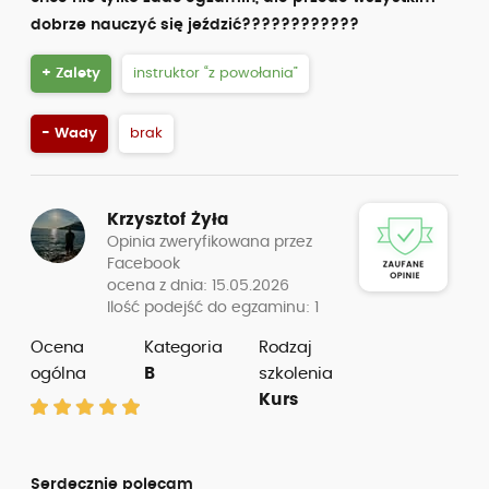
dobrze nauczyć się jeździć????????????
+ Zalety
instruktor “z powołania”
- Wady
brak
Krzysztof Żyła
Opinia zweryfikowana przez
Facebook
ocena z dnia: 15.05.2026
Ilość podejść do egzaminu: 1
Ocena
Kategoria
Rodzaj
ogólna
B
szkolenia
Kurs
Serdecznie polecam