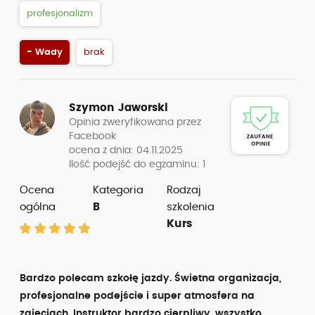
profesjonalizm
- Wady
brak
Szymon Jaworski
Opinia zweryfikowana przez
Facebook
ocena z dnia: 04.11.2025
Ilość podejść do egzaminu: 1
Ocena
Kategoria
Rodzaj
ogólna
B
szkolenia
Kurs
Bardzo polecam szkołę jazdy. Świetna organizacja,
profesjonalne podejście i super atmosfera na
zajęciach. Instruktor bardzo cierpliwy, wszystko