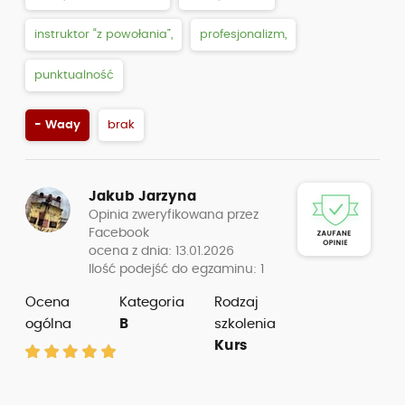
instruktor “z powołania”,
profesjonalizm,
punktualność
- Wady
brak
Jakub Jarzyna
Opinia zweryfikowana przez
Facebook
ocena z dnia: 13.01.2026
Ilość podejść do egzaminu: 1
Ocena
Kategoria
Rodzaj
ogólna
B
szkolenia
Kurs