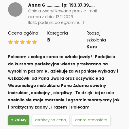
Anna G ............
ip: 193.37.39.....
Opinia zweryfikowana przez e-mail
ocena z dnia: 13.11.2025
Ilość podejść do egzaminu: 1
Ocena ogólna
Kategoria
Rodzaj
B
szkolenia
Kurs
Polecam z całego serca ta szkole jazdy!! Podejście
do kursanta perfekcyjne wiedza przekazana na
wysokim poziomie , dziękuję za wspaniałe wykłady i
wskazówki od Pana Liwara oraz oczywiście za
Wspaniałego instruktora Pana Adama świetny
instruktor , spokojny , cierpliwy . To dzięki tej szkole
spełniło sie moje marzenie i egzamin teoretyczny jak
i praktyczny zdany , 1 razem ! Polecam
+ Zalety
atrakcyjna cena,
dobra atmosfera