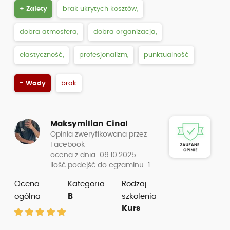
+ Zalety
brak ukrytych kosztów,
dobra atmosfera,
dobra organizacja,
elastyczność,
profesjonalizm,
punktualność
- Wady
brak
Maksymilian Cinal
Opinia zweryfikowana przez
Facebook
ocena z dnia: 09.10.2025
Ilość podejść do egzaminu: 1
Ocena
Kategoria
Rodzaj
ogólna
B
szkolenia
Kurs