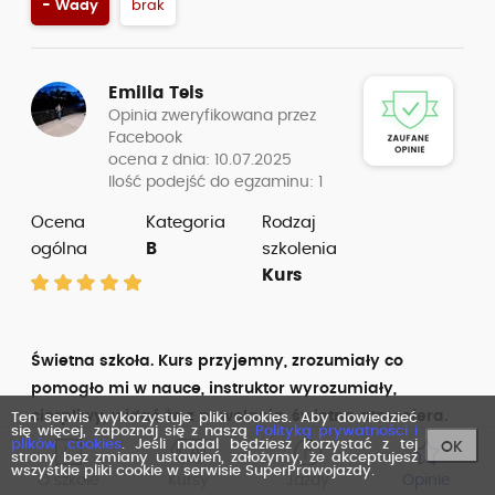
- Wady
brak
Emilia Teis
Opinia zweryfikowana przez
Facebook
ocena z dnia: 10.07.2025
Ilość podejść do egzaminu: 1
Ocena
Kategoria
Rodzaj
ogólna
B
szkolenia
Kurs
Świetna szkoła. Kurs przyjemny, zrozumiały co
pomogło mi w nauce, instruktor wyrozumiały,
cierpliwy, widać że z powołania, świetna atmosfera.
Ten serwis wykorzystuje pliki cookies. Aby dowiedzieć
się więcej, zapoznaj się z naszą
Polityką prywatności i
Prawko zdane za pierwszym razem! Polecam!!
plików cookies
. Jeśli nadal będziesz korzystać z tej
OK
strony bez zmiany ustawień, założymy, że akceptujesz
wszystkie pliki cookie w serwisie SuperPrawojazdy.
O szkole
Kursy
Jazdy
Opinie
+ Zalety
atrakcyjna cena,