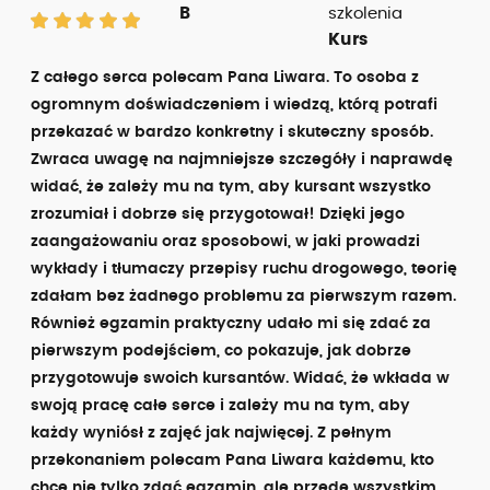
B
szkolenia
Kurs
Z całego serca polecam Pana Liwara. To osoba z
ogromnym doświadczeniem i wiedzą, którą potrafi
przekazać w bardzo konkretny i skuteczny sposób.
Zwraca uwagę na najmniejsze szczegóły i naprawdę
widać, że zależy mu na tym, aby kursant wszystko
zrozumiał i dobrze się przygotował! Dzięki jego
zaangażowaniu oraz sposobowi, w jaki prowadzi
wykłady i tłumaczy przepisy ruchu drogowego, teorię
zdałam bez żadnego problemu za pierwszym razem.
Również egzamin praktyczny udało mi się zdać za
pierwszym podejściem, co pokazuje, jak dobrze
przygotowuje swoich kursantów. Widać, że wkłada w
swoją pracę całe serce i zależy mu na tym, aby
każdy wyniósł z zajęć jak najwięcej. Z pełnym
przekonaniem polecam Pana Liwara każdemu, kto
chce nie tylko zdać egzamin, ale przede wszystkim