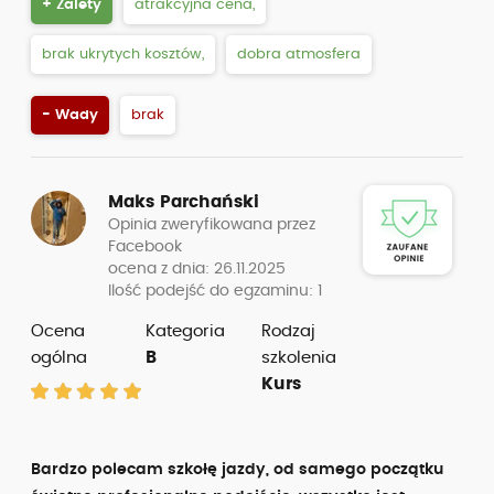
+ Zalety
atrakcyjna cena,
brak ukrytych kosztów,
dobra atmosfera
- Wady
brak
Maks Parchański
Opinia zweryfikowana przez
Facebook
ocena z dnia: 26.11.2025
Ilość podejść do egzaminu: 1
Ocena
Kategoria
Rodzaj
ogólna
B
szkolenia
Kurs
Bardzo polecam szkołę jazdy, od samego początku