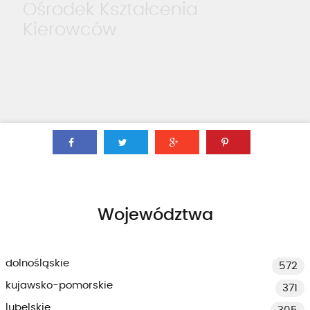
Ośrodek Kształcenia
Kierowców
Województwa
dolnośląskie
572
kujawsko-pomorskie
371
lubelskie