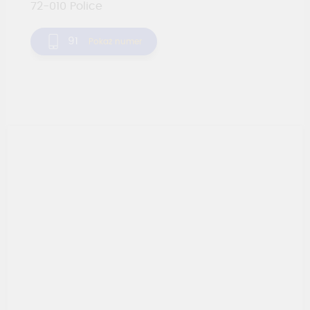
72-010
Police
91
Pokaż numer