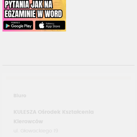
Biuro
KULESZA Ośrodek Kształcenia
Kierowców
ul. Głowackiego 19