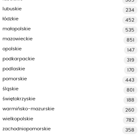
305
lubuskie
234
łódzkie
452
małopolskie
535
mazowieckie
851
opolskie
147
podkarpackie
319
podlaskie
170
pomorskie
443
śląskie
801
świętokrzyskie
188
warmińsko-mazurskie
260
wielkopolskie
782
zachodniopomorskie
358