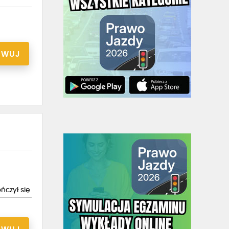
RWUJ
ńczył się