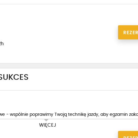
REZE
2h
SUKCES
e - wspólnie poprawimy Twoją technikę jazdy, aby egzamin zako
WIĘCEJ