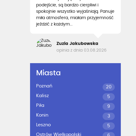
podejście, są bardzo cierpliwi i
spokojnie wszystko wyjaśniają. Panuje
miła atmosfera, miałam przyjemność
jeździć z każdym...
Zuzia Jakubowska
opinia z dnia 03.08.2026
Miasta
Poznań
20
Kalisz
5
Piła
9
Konin
3
Leszno
5
Ostrów Wielkopolski
6