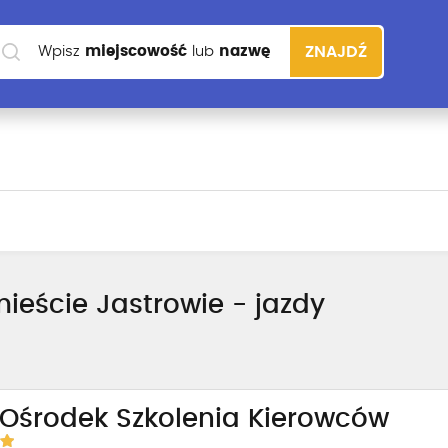
Wpisz
miejscowość
lub
nazwę
ZNAJDŹ
szkoły
ieście Jastrowie - jazdy
 Ośrodek Szkolenia Kierowców