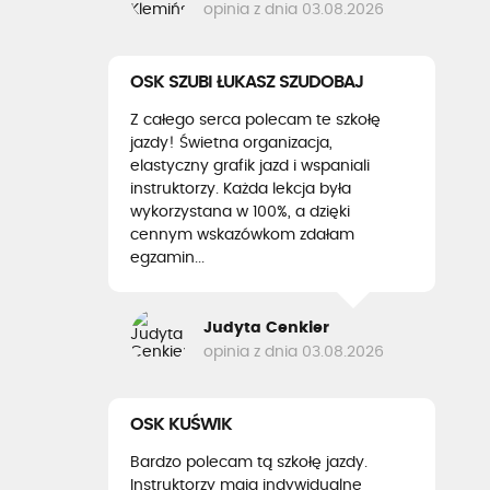
opinia z dnia 03.08.2026
OSK SZUBI ŁUKASZ SZUDOBAJ
Z całego serca polecam te szkołę
jazdy! Świetna organizacja,
elastyczny grafik jazd i wspaniali
instruktorzy. Każda lekcja była
wykorzystana w 100%, a dzięki
cennym wskazówkom zdałam
egzamin...
Judyta Cenkier
opinia z dnia 03.08.2026
OSK KUŚWIK
Bardzo polecam tą szkołę jazdy.
Instruktorzy mają indywidualne