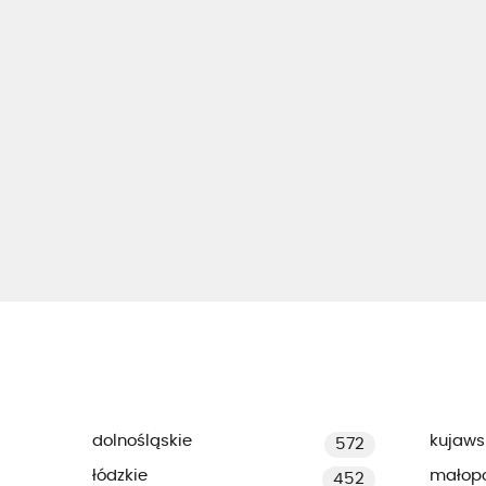
dolnośląskie
kujaws
572
łódzkie
małopo
452