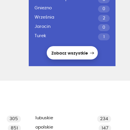
Gniezno
0
Września
2
Jarocin
0
Turek
1
Zobacz wszystkie
lubuskie
305
234
opolskie
851
147