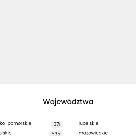
Województwa
ko-pomorskie
lubelskie
371
lskie
mazowieckie
535