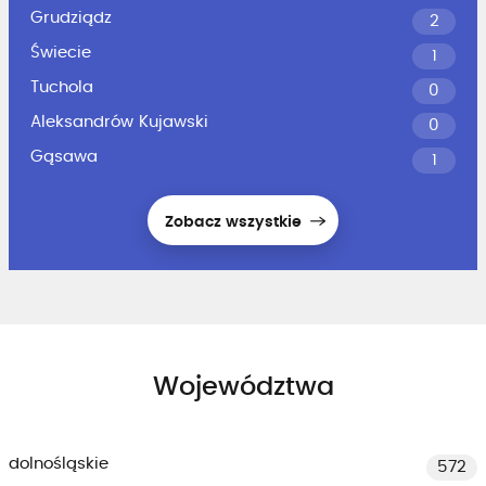
Grudziądz
2
Świecie
1
Tuchola
0
Aleksandrów Kujawski
0
Gąsawa
1
Zobacz wszystkie
Województwa
dolnośląskie
572