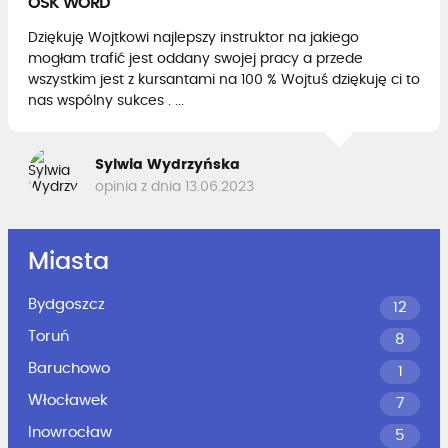
OSK WORD
Dziękuję Wojtkowi najlepszy instruktor na jakiego
mogłam trafić jest oddany swojej pracy a przede
wszystkim jest z kursantami na 100 % Wojtuś dziękuję ci to
nas wspólny sukces . ...
Sylwia Wydrzyńska
opinia z dnia 13.06.2023
Miasta
Bydgoszcz
12
Toruń
8
Baruchowo
1
Włocławek
7
Inowrocław
5