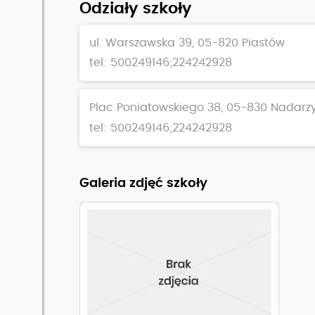
Odziały szkoły
ul. Warszawska 39, 05-820 Piastów
tel: 500249146;224242928
Plac Poniatowskiego 38, 05-830 Nadarz
Zobacz pełny opis szkoły
tel: 500249146;224242928
Galeria zdjęć szkoły