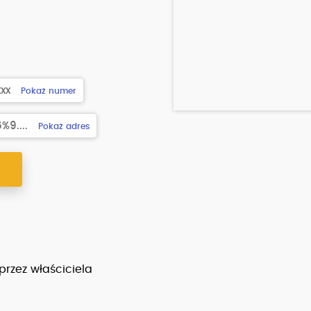
xxx
Pokaż numer
9....
Pokaż adres
Y
 przez właściciela