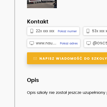
Kontakt
22x xxx xxx
53x xxx 
Pokaż numer
www.nau....
@O%C5%
Pokaż adres
NAPISZ WIADOMOŚĆ DO SZKOŁ
Opis
Opis szkoły nie został jeszcze uzupełniony