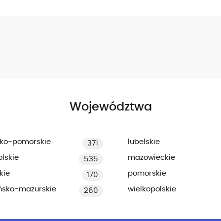
Województwa
ko-pomorskie
lubelskie
371
lskie
mazowieckie
535
kie
pomorskie
170
ńsko-mazurskie
wielkopolskie
260