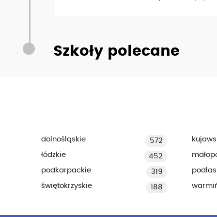
Szkoły polecane
dolnośląskie
kujaws
572
łódzkie
małopo
452
podkarpackie
podlas
319
świętokrzyskie
warmi
188