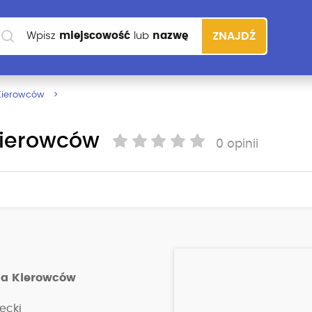
Wpisz
miejscowość
lub
nazwę
ZNAJDŹ
szkoły
 Kierowców
Kierowców
0 opinii
ia Kierowców
ecki