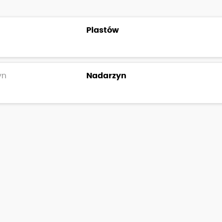
Piastów
yn
Nadarzyn