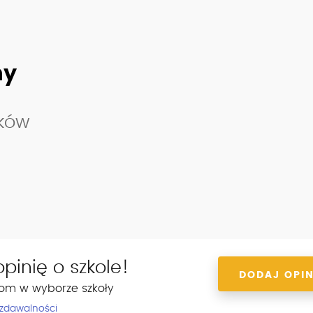
ny
ików
pinię o szkole!
DODAJ OPIN
om w wyborze szkoły
 zdawalności