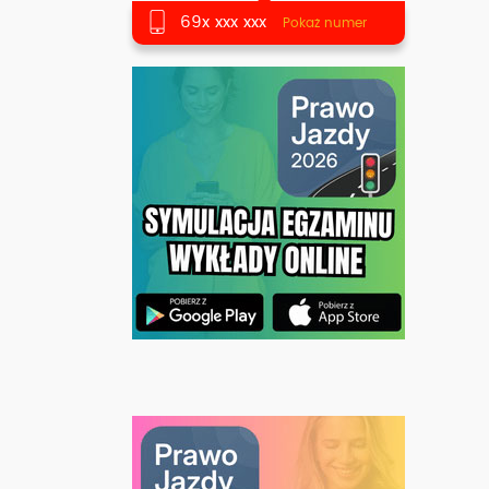
69x xxx xxx
Pokaż numer