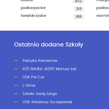
łódzkie
małopo
452
podkarpackie
podlas
319
świętokrzyskie
warmi
188
Ostatnio dodane Szkoły
Fabryka Kierowców
ŁOŚ NAUKA JAZDY Mariusz Łoś
OSK Pol Car
L-Drive
Szkoła Jazdy Largo
OSK Arkadiusz Szczepaniak