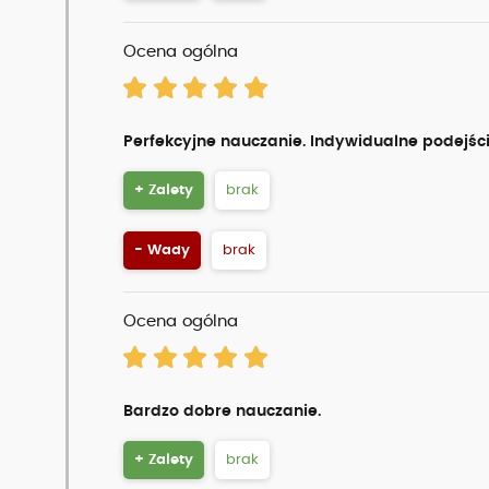
Ocena ogólna
Perfekcyjne nauczanie. Indywidualne podejśc
+ Zalety
brak
- Wady
brak
Ocena ogólna
Bardzo dobre nauczanie.
+ Zalety
brak