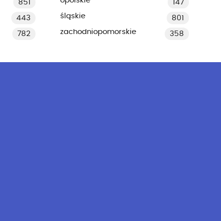
opolskie
851
147
śląskie
443
801
zachodniopomorskie
782
358