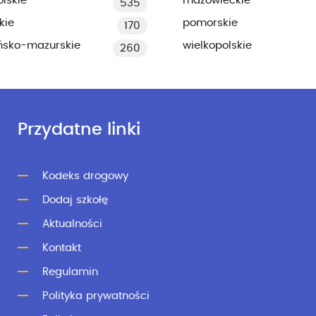
lskie
mazowieckie
535
kie
pomorskie
170
ńsko-mazurskie
wielkopolskie
260
Przydatne linki
Kodeks drogowy
Dodaj szkołę
Aktualności
Kontakt
Regulamin
Polityka prywatności