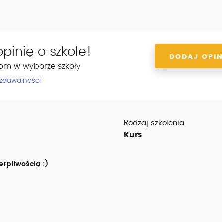
pinię o szkole!
DODAJ OPIN
om w wyborze szkoły
 zdawalności
Rodzaj szkolenia
Kurs
erpliwością :)