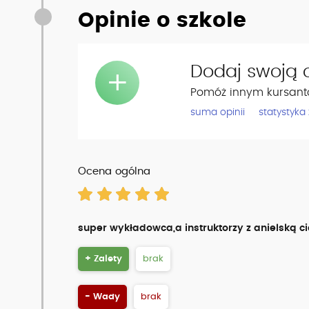
Opinie o szkole
Dodaj swoją o
+
Pomóż innym kursant
suma opinii
statystyka
Ocena ogólna
super wykładowca,a instruktorzy z anielską ci
+ Zalety
brak
- Wady
brak