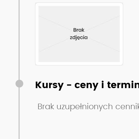
Zobacz pełny opis szkoły
Kursy - ceny i termi
Brak uzupełnionych cenn