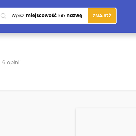
Wpisz
miejscowość
lub
nazwę
ZNAJDŹ
szkoły
6 opinii