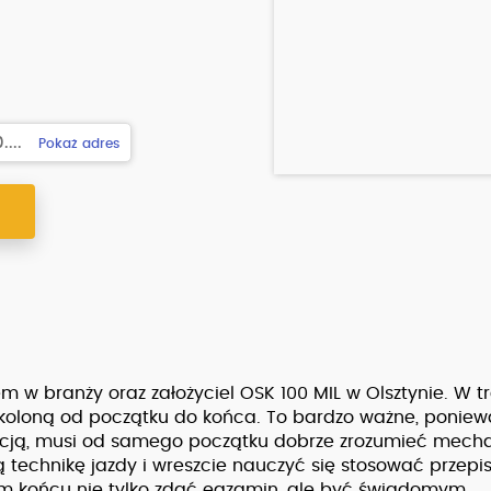
...
Pokaż adres
Y
em w branży oraz założyciel OSK 100 MIL w Olsztynie. W t
koloną od początku do końca. To bardzo ważne, poniew
acją, musi od samego początku dobrze zrozumieć mech
technikę jazdy i wreszcie nauczyć się stosować przepis
 końcu nie tylko zdać egzamin, ale być świadomym,