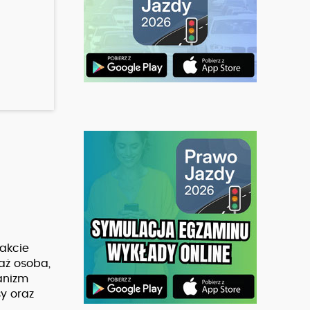
rakcie
aż osoba,
anizm
y oraz