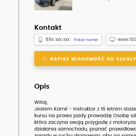
Kontakt
69x xxx xxx
www.100.
Pokaż numer
NAPISZ WIADOMOŚĆ DO SZKOŁ
Opis
Witaj,
Jestem Kamil - instruktor z 16 letnim staż
kursu na prawo jazdy prowadzę Osobę sz
która zaczyna swoją przygodę z motoryz
działania samochodu, poznać prawidłową 
zasady w ruchu drogowym, aby na samym