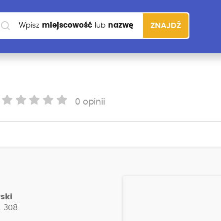
Wpisz
miejscowość
lub
nazwę
ZNAJDŹ
szkoły
0 opinii
ski
. 308