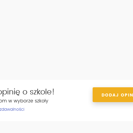
pinię o szkole!
DODAJ OPIN
om w wyborze szkoły
 zdawalności