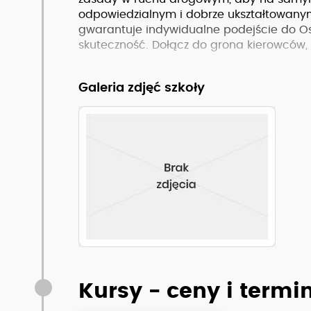
odpowiedzialnym i dobrze ukształtowany
gwarantuje indywidualne podejście do Os
skuteczność. Dołącz do grona kierowców, k
Zobacz pełny opis szkoły
Galeria zdjęć szkoły
Kursy - ceny i termi