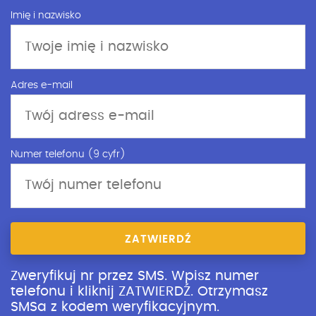
Imię i nazwisko
Adres e-mail
Numer telefonu (9 cyfr)
ZATWIERDŹ
Zweryfikuj nr przez SMS. Wpisz numer
telefonu i kliknij ZATWIERDŹ. Otrzymasz
SMSa z kodem weryfikacyjnym.