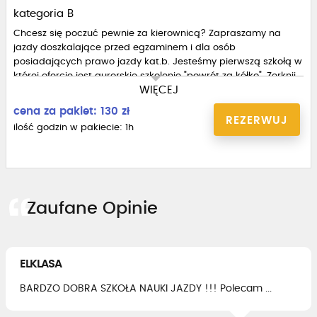
kategoria B
Chcesz się poczuć pewnie za kierownicą? Zapraszamy na
jazdy doszkalające przed egzaminem i dla osób
posiadających prawo jazdy kat.b. Jesteśmy pierwszą szkołą w
której ofercie jest aurorskie szkolenie "powrót za kółko". Zerknij
WIĘCEJ
na stronę www.kierunekprawko.pl i znajdź promocję najlepszą
dla siebie lub swoich bliskich
cena za pakiet: 130 zł
REZERWUJ
ilość godzin w pakiecie: 1h
Zaufane Opinie
ELKLASA
BARDZO DOBRA SZKOŁA NAUKI JAZDY !!! Polecam ...