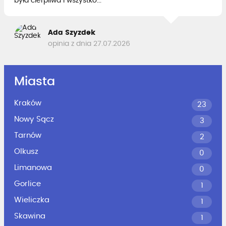
była cierpliwa i wszystko...
Ada Szyzdek
opinia z dnia 27.07.2026
Miasta
Kraków
23
Nowy Sącz
3
Tarnów
2
Olkusz
0
Limanowa
0
Gorlice
1
Wieliczka
1
Skawina
1