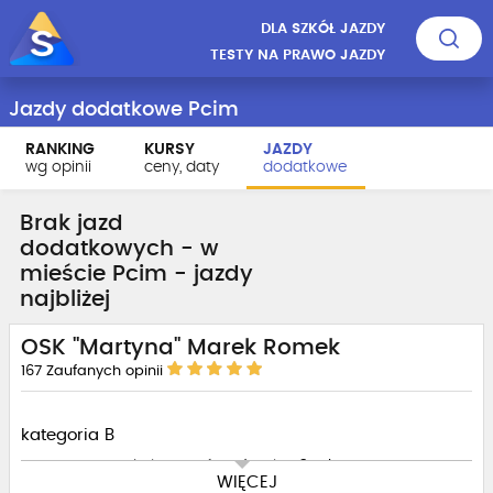
DLA SZKÓŁ JAZDY
TESTY NA PRAWO JAZDY
Jazdy dodatkowe Pcim
RANKING
KURSY
JAZDY
wg opinii
ceny, daty
dodatkowe
Brak jazd
dodatkowych - w
mieście Pcim - jazdy
najbliżej
OSK "Martyna" Marek Romek
167
Zaufanych opinii
kategoria B
Cena godziny dla kursantów Ośrodka 130 zł
WIĘCEJ