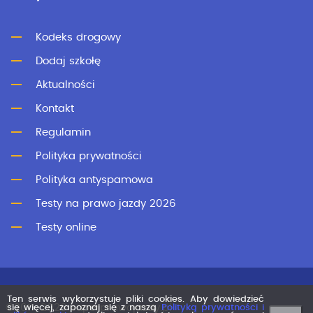
Kodeks drogowy
Dodaj szkołę
Aktualności
Kontakt
Regulamin
Polityka prywatności
Polityka antyspamowa
Testy na prawo jazdy 2026
Testy online
Ten serwis wykorzystuje pliki cookies. Aby dowiedzieć
©2011-2026 superprawojazdy.pl
się więcej, zapoznaj się z naszą
Polityką prywatności i