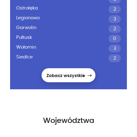
Ostrołęka
2
Legionowo
3
Garwolin
2
Pułtusk
0
Wołomin
3
Siedlce
2
Zobacz wszystkie
Województwa