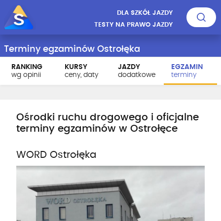
DLA SZKÓŁ JAZDY
TESTY NA PRAWO JAZDY
Terminy egzaminów Ostrołęka
RANKING
KURSY
JAZDY
EGZAMIN
wg opinii
ceny, daty
dodatkowe
terminy
Ośrodki ruchu drogowego i oficjalne
terminy egzaminów w Ostrołęce
WORD Ostrołęka