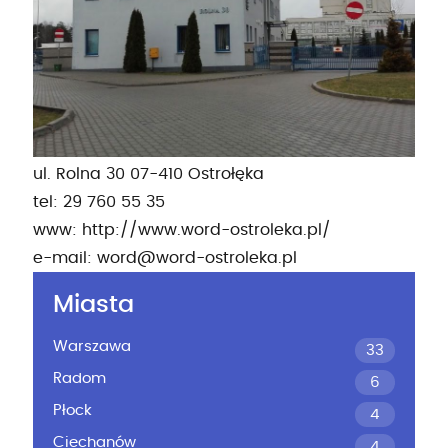
ul. Rolna 30 07-410 Ostrołęka
tel: 29 760 55 35
www: http://www.word-ostroleka.pl/
e-mail:
word@word-ostroleka.pl
Miasta
Warszawa
33
Radom
6
Płock
4
Ciechanów
4