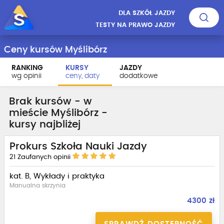
DLA SZKÓŁ JAZDY
TESTY NA PRAWO JAZDY
Ceny kursów Myślibórz
RANKING
KURSY
JAZDY
wg opinii
ceny, daty
dodatkowe
Brak kursów - w
mieście Myślibórz -
kursy najbliżej
Prokurs Szkoła Nauki Jazdy
21
Zaufanych opinii
kat. B, Wykłady i praktyka
Manualna skrzynia
4300 zł