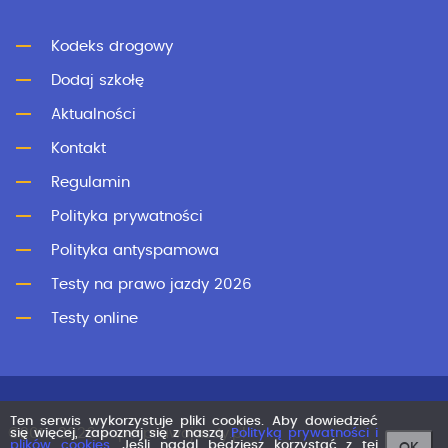
Kodeks drogowy
Dodaj szkołę
Aktualności
Kontakt
Regulamin
Polityka prywatności
Polityka antyspamowa
Testy na prawo jazdy 2026
Testy online
Ten serwis wykorzystuje pliki cookies. Aby dowiedzieć
©2011-2026 superprawojazdy.pl
się więcej, zapoznaj się z naszą
Polityką prywatności i
plików cookies
. Jeśli nadal będziesz korzystać z tej