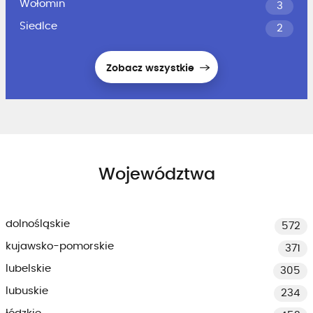
Wołomin
3
Siedlce
2
Zobacz wszystkie
Województwa
dolnośląskie
572
kujawsko-pomorskie
371
lubelskie
305
lubuskie
234