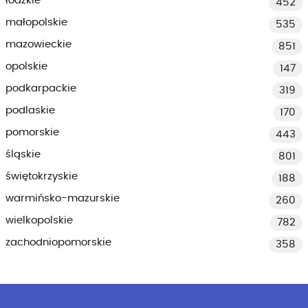
łódzkie
452
małopolskie
535
mazowieckie
851
opolskie
147
podkarpackie
319
podlaskie
170
pomorskie
443
śląskie
801
świętokrzyskie
188
warmińsko-mazurskie
260
wielkopolskie
782
zachodniopomorskie
358