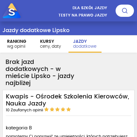
DLA SZKÓŁ JAZDY
TESTY NA PRAWO JAZDY
Jazdy dodatkowe Lipsko
RANKING
KURSY
JAZDY
wg opinii
ceny, daty
dodatkowe
Brak jazd
dodatkowych - w
mieście Lipsko - jazdy
najbliżej
Kwapis - Ośrodek Szkolenia Kierowców,
Nauka Jazdy
10
Zaufanych opinii
kategoria B
pomożemy Ci poprawić te umiejętności, których potrzebujesz