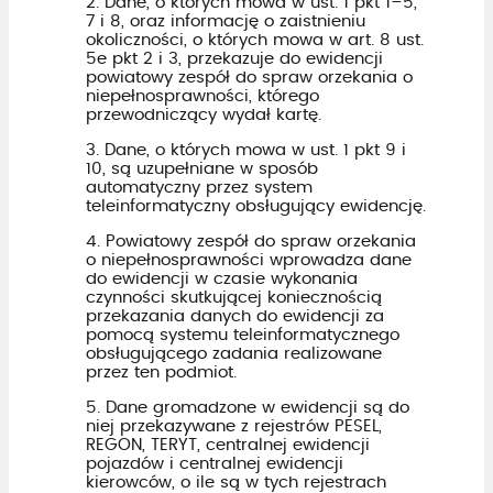
2. Dane, o których mowa w ust. 1 pkt 1–5,
7 i 8, oraz informację o zaistnieniu
okoliczności, o których mowa w art. 8 ust.
5e pkt 2 i 3, przekazuje do ewidencji
powiatowy zespół do spraw orzekania o
niepełnosprawności, którego
przewodniczący wydał kartę.
3. Dane, o których mowa w ust. 1 pkt 9 i
10, są uzupełniane w sposób
automatyczny przez system
teleinformatyczny obsługujący ewidencję.
4. Powiatowy zespół do spraw orzekania
o niepełnosprawności wprowadza dane
do ewidencji w czasie wykonania
czynności skutkującej koniecznością
przekazania danych do ewidencji za
pomocą systemu teleinformatycznego
obsługującego zadania realizowane
przez ten podmiot.
5. Dane gromadzone w ewidencji są do
niej przekazywane z rejestrów PESEL,
REGON, TERYT, centralnej ewidencji
pojazdów i centralnej ewidencji
kierowców, o ile są w tych rejestrach