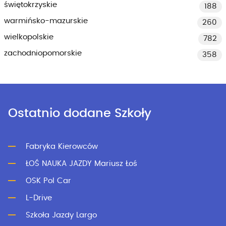
świętokrzyskie
188
warmińsko-mazurskie
260
wielkopolskie
782
zachodniopomorskie
358
Ostatnio dodane Szkoły
Fabryka Kierowców
ŁOŚ NAUKA JAZDY Mariusz Łoś
OSK Pol Car
L-Drive
Szkoła Jazdy Largo