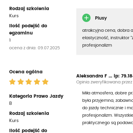
Rodzaj szkolenia
Kurs
Plusy
Ilość podejść do
atrakcyjna cena, dobra 
egzaminu
elastyczność, instruktor “
1
profesjonalizm
ocena z dnia: 09.07.2025
Ocena ogólna
Aleksandra F ...
ip: 79.184
Opinia zweryfikowana przez
Miła atmosfera, dobre pr
Kategoria Prawo Jazdy
była przyjemna, zabawna
B
do jazdy technicznie i 
Rodzaj szkolenia
profesjonalizm. Wszystki
Kurs
praktycznego są podawan
Ilość podejść do