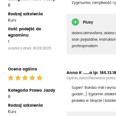
Zygmunta; cierpliwość i
B
Rodzaj szkolenia
Kurs
Plusy
Ilość podejść do
dobra atmosfera, dobra 
egzaminu
stan pojazdów, instruktor
1
profesjonalizm
ocena z dnia: 18.09.2025
Ocena ogólna
Anna K ......a
ip: 185.13.18
Opinia zweryfikowana przez
Super! Bardzo mili i wyro
Kategoria Prawo Jazdy
godzin ;) Egzamin zdała
B
prawka w Skręcie i każ
Rodzaj szkolenia
Kurs