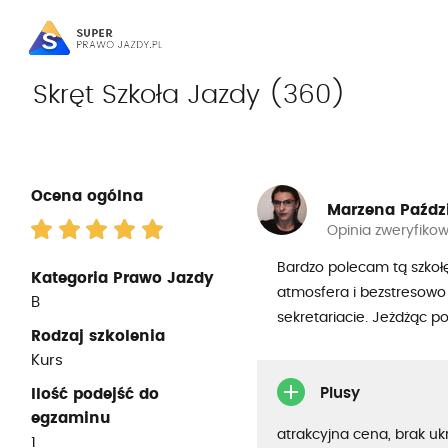
Skręt Szkoła Jazdy (360)
Ocena ogólna
Marzena Paźdz
Opinia zweryfiko
Bardzo polecam tą szkołę
Kategoria Prawo Jazdy
atmosfera i bezstresowo
B
sekretariacie. Jeżdżąc 
Rodzaj szkolenia
Kurs
Plusy
Ilość podejść do
egzaminu
atrakcyjna cena, brak uk
1