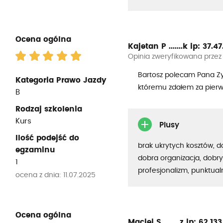
Ocena ogólna
Kajetan P .......k
ip: 37.47.
Opinia zweryfikowana przez
Bartosz polecam Pana Zy
Kategoria Prawo Jazdy
któremu zdałem za pier
B
Rodzaj szkolenia
Kurs
Plusy
Ilość podejść do
brak ukrytych kosztów, 
egzaminu
dobra organizacja, dobry
1
profesjonalizm, punktua
ocena z dnia: 11.07.2025
Ocena ogólna
Maciej S ........z
ip: 62.133.