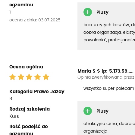
egzaminu
1
Plusy
ocena z dnia: 03.07.2025
brak ukrytych kosztów, 
dobra organizacja, elasty
powołania”, profesjonali
Ocena ogólna
Maria S S
ip: 5.173.59.....
Opinia zweryfikowana przez
wszystko super polecam
Kategoria Prawo Jazdy
B
Rodzaj szkolenia
Plusy
Kurs
atrakcyjna cena, dobra 
Ilość podejść do
organizacja
egzaminu