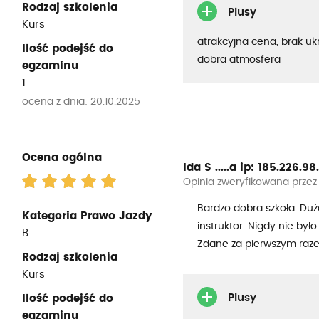
Rodzaj szkolenia
Plusy
Kurs
atrakcyjna cena, brak uk
Ilość podejść do
dobra atmosfera
egzaminu
1
ocena z dnia: 20.10.2025
Ocena ogólna
Ida S .....a
ip: 185.226.98..
Opinia zweryfikowana przez
Bardzo dobra szkoła. Duż
Kategoria Prawo Jazdy
instruktor. Nigdy nie by
B
Zdane za pierwszym raze
Rodzaj szkolenia
Kurs
Plusy
Ilość podejść do
egzaminu