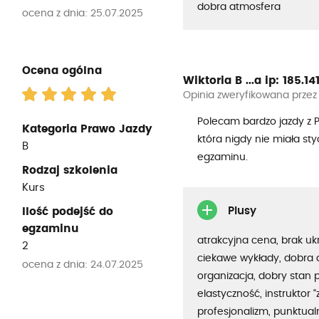
dobra atmosfera
ocena z dnia: 25.07.2025
Ocena ogólna
Wiktoria B ...a
ip: 185.141.
Opinia zweryfikowana przez
Polecam bardzo jazdy z 
Kategoria Prawo Jazdy
która nigdy nie miała s
B
egzaminu.
Rodzaj szkolenia
Kurs
Plusy
Ilość podejść do
egzaminu
atrakcyjna cena, brak uk
2
ciekawe wykłady, dobra 
ocena z dnia: 24.07.2025
organizacja, dobry stan 
elastyczność, instruktor “
profesjonalizm, punktua