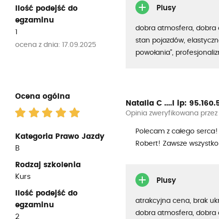
Plusy
Ilość podejść do
egzaminu
dobra atmosfera, dobra 
1
stan pojazdów, elastyczno
ocena z dnia: 17.09.2025
powołania”, profesjonali
Ocena ogólna
Natalia C ....l
ip: 95.160.51
Opinia zweryfikowana przez
Polecam z całego serca! 
Kategoria Prawo Jazdy
Robert! Zawsze wszystko 
B
Rodzaj szkolenia
Kurs
Plusy
Ilość podejść do
atrakcyjna cena, brak uk
egzaminu
dobra atmosfera, dobra 
2