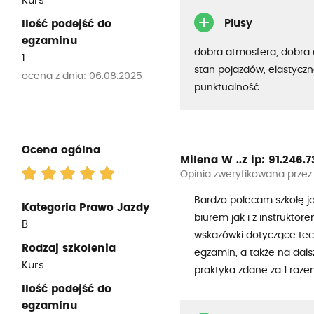
Kurs
Plusy
Ilość podejść do
egzaminu
dobra atmosfera, dobra 
1
stan pojazdów, elastyczn
ocena z dnia: 06.08.2025
punktualność
Ocena ogólna
Milena W ..z
ip: 91.246.73.
Opinia zweryfikowana przez
Bardzo polecam szkołę j
Kategoria Prawo Jazdy
biurem jak i z instruktor
B
wskazówki dotyczące tech
Rodzaj szkolenia
egzamin, a także na dals
Kurs
praktyka zdane za 1 raze
Ilość podejść do
egzaminu