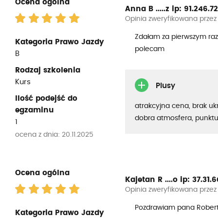
Ocena ogólna
Anna B .....z
ip: 91.246.72.
Opinia zweryfikowana przez
Zdałam za pierwszym raz
Kategoria Prawo Jazdy
polecam
B
Rodzaj szkolenia
Kurs
Plusy
Ilość podejść do
atrakcyjna cena, brak uk
egzaminu
dobra atmosfera, punkt
1
ocena z dnia: 20.11.2025
Ocena ogólna
Kajetan R ....o
ip: 37.31.60
Opinia zweryfikowana przez
Pozdrawiam pana Rober
Kategoria Prawo Jazdy