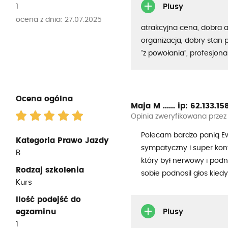
1
Plusy
ocena z dnia: 27.07.2025
atrakcyjna cena, dobra 
organizacja, dobry stan p
“z powołania”, profesjon
Ocena ogólna
Maja M ......
ip: 62.133.158.
Opinia zweryfikowana przez
Polecam bardzo panią Ew
Kategoria Prawo Jazdy
sympatyczny i super kont
B
który był nerwowy i podn
Rodzaj szkolenia
sobie podnosil głos kiedy
Kurs
Ilość podejść do
egzaminu
Plusy
1