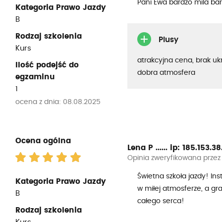
Pani Ewa bardzo mila ba
Kategoria Prawo Jazdy
B
Rodzaj szkolenia
Plusy
Kurs
atrakcyjna cena, brak uk
Ilość podejść do
dobra atmosfera
egzaminu
1
ocena z dnia: 08.08.2025
Ocena ogólna
Lena P ......
ip: 185.153.38..
Opinia zweryfikowana przez
Świetna szkoła jazdy! Ins
Kategoria Prawo Jazdy
w miłej atmosferze, a gr
B
całego serca!
Rodzaj szkolenia