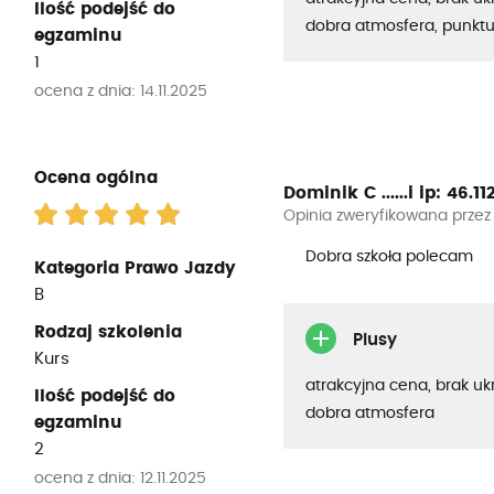
Ilość podejść do
dobra atmosfera, punkt
egzaminu
1
ocena z dnia: 14.11.2025
Ocena ogólna
Dominik C ......i
ip: 46.112
Opinia zweryfikowana przez
Dobra szkoła polecam
Kategoria Prawo Jazdy
B
Rodzaj szkolenia
Plusy
Kurs
atrakcyjna cena, brak uk
Ilość podejść do
dobra atmosfera
egzaminu
2
ocena z dnia: 12.11.2025