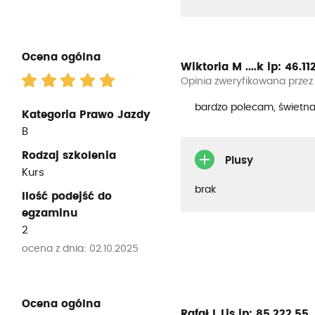
Ocena ogólna
Wiktoria M ....k
ip: 46.112
Opinia zweryfikowana przez
bardzo polecam, świetna
Kategoria Prawo Jazdy
B
Rodzaj szkolenia
Plusy
Kurs
brak
Ilość podejść do
egzaminu
2
ocena z dnia: 02.10.2025
Ocena ogólna
Rafał L Lis
ip: 85.222.55...