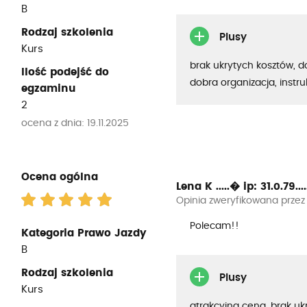
B
Rodzaj szkolenia
Plusy
Kurs
brak ukrytych kosztów, 
Ilość podejść do
dobra organizacja, instru
egzaminu
2
ocena z dnia: 19.11.2025
Ocena ogólna
Lena K .....�
ip: 31.0.79....
Opinia zweryfikowana przez
Polecam!!
Kategoria Prawo Jazdy
B
Rodzaj szkolenia
Plusy
Kurs
atrakcyjna cena, brak uk