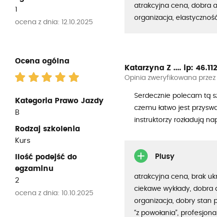
atrakcyjna cena, dobra 
1
organizacja, elastycznoś
ocena z dnia: 12.10.2025
Ocena ogólna
Katarzyna Z ....
ip: 46.112.
Opinia zweryfikowana przez
Serdecznie polecam tą szk
Kategoria Prawo Jazdy
czemu łatwo jest przyswa
B
instruktorzy rozładują nap
Rodzaj szkolenia
Kurs
Plusy
Ilość podejść do
egzaminu
atrakcyjna cena, brak uk
2
ciekawe wykłady, dobra 
ocena z dnia: 10.10.2025
organizacja, dobry stan p
“z powołania”, profesjon