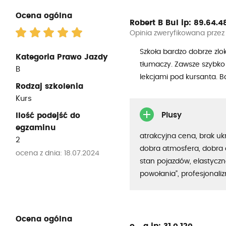
Ocena ogólna
Robert B Bul
ip: 89.64.48.
Opinia zweryfikowana przez
Szkoła bardzo dobrze zlo
Kategoria Prawo Jazdy
tłumaczy. Zawsze szybko
B
lekcjami pod kursanta. 
Rodzaj szkolenia
Kurs
Plusy
Ilość podejść do
egzaminu
atrakcyjna cena, brak uk
2
dobra atmosfera, dobra 
ocena z dnia: 18.07.2024
stan pojazdów, elastyczno
powołania”, profesjonali
Ocena ogólna