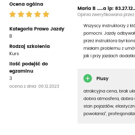
Ocena ogólna
Maria B .....a
ip: 83.27.12..
Opinia zweryfikowana przez
Wszyscy instruktorzy z kt
Kategoria Prawo Jazdy
pomocni. Jazdy odbywały
B
przez instruktora był ko
Rodzaj szkolenia
miałam problemu z umów
Kurs
jak i przy jazdach doda
Ilość podejść do
egzaminu
3
Plusy
ocena z dnia: 06.12.2023
atrakcyjna cena, brak uk
dobra atmosfera, dobra 
stan pojazdów, elastyczno
powołania”, profesjonali