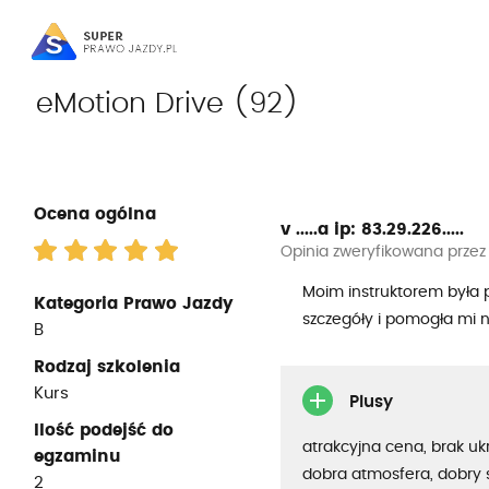
eMotion Drive (92)
Ocena ogólna
v .....a
ip: 83.29.226.....
Opinia zweryfikowana przez
Moim instruktorem była p
Kategoria Prawo Jazdy
szczegóły i pomogła mi n
B
Rodzaj szkolenia
Kurs
Plusy
Ilość podejść do
atrakcyjna cena, brak uk
egzaminu
dobra atmosfera, dobry 
2