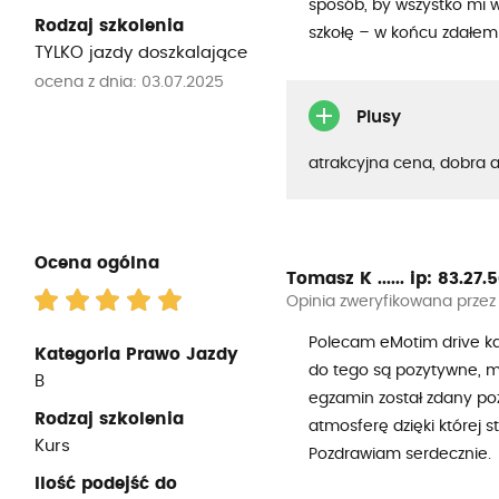
sposób, by wszystko mi 
Rodzaj szkolenia
szkołę – w końcu zdałe
TYLKO jazdy doszkalające
ocena z dnia: 03.07.2025
Plusy
atrakcyjna cena, dobra 
Ocena ogólna
Tomasz K ......
ip: 83.27.50
Opinia zweryfikowana przez
Polecam eMotim drive ka
Kategoria Prawo Jazdy
do tego są pozytywne, mi
B
egzamin został zdany poz
Rodzaj szkolenia
atmosferę dzięki której 
Kurs
Pozdrawiam serdecznie.
Ilość podejść do