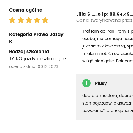
Ocena ogólna
Lilia S .....o
ip: 89.64.49...
Opinia zweryfikowana przez
Trafiłam do Pani Ireny z 
Kategoria Prawo Jazdy
osobą, nie pomaga nacis
B
jeździłam z koleżanką, sp
Rodzaj szkolenia
miałam zrobić i odrabiał
TYLKO jazdy doszkalające
wziąć pieniądze. Poleca
ocena z dnia: 06.12.2023
Plusy
dobra atmosfera, dobra 
stan pojazdów, elastyczno
powołania”, profesjonali