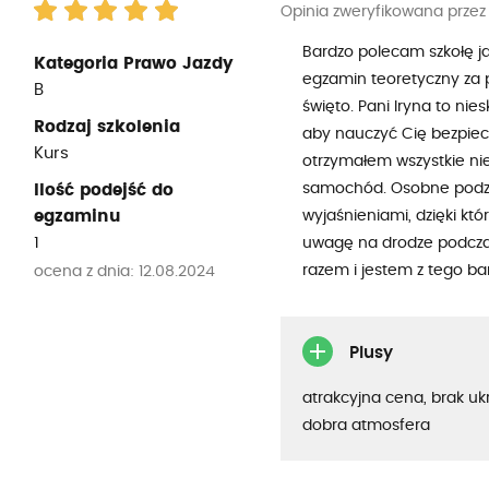
Opinia zweryfikowana przez
Bardzo polecam szkołę jaz
Kategoria Prawo Jazdy
egzamin teoretyczny za 
B
święto. Pani Iryna to nie
Rodzaj szkolenia
aby nauczyć Cię bezpie
Kurs
otrzymałem wszystkie ni
samochód. Osobne podzię
Ilość podejść do
egzaminu
wyjaśnieniami, dzięki kt
1
uwagę na drodze podcza
razem i jestem z tego ba
ocena z dnia: 12.08.2024
Plusy
atrakcyjna cena, brak uk
dobra atmosfera