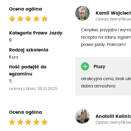
Ocena ogólna
Kamil Wojciec
Opinia zweryfiko
Cierpliwi, przyjaźni i wy
Kategoria Prawo Jazdy
recepta na zdany egzamin
B
prawo jazdy. Polecam!
Rodzaj szkolenia
Kurs
Plusy
Ilość podejść do
egzaminu
atrakcyjna cena, brak uk
5
dobra atmosfera
ocena z dnia: 28.01.2025
Ocena ogólna
Anatolii Kalin
Opinia zweryfiko