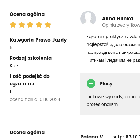
Ocena ogólna
Alina Hlinka
Opinia zweryfiko
Egzamin praktyczny zdan
Kategoria Prawo Jazdy
najlepsza! Здала екзамен
B
насправді вона найкраща з
Rodzaj szkolenia
Нитикам і ледачим не рад
Kurs
Ilość podejść do
egzaminu
Plusy
1
ciekawe wykłady, dobra 
ocena z dnia: 01.10.2024
profesjonalizm
Ocena ogólna
Patana V .......v
ip: 83.10.2