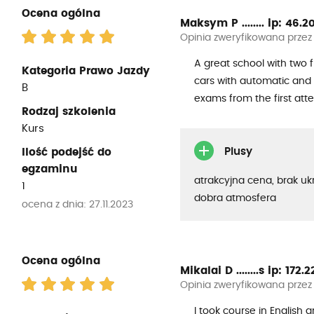
Ocena ogólna
Maksym P ........
ip: 46.20
Opinia zweryfikowana przez
A great school with two f
Kategoria Prawo Jazdy
cars with automatic and 
B
exams from the first att
Rodzaj szkolenia
Kurs
Plusy
Ilość podejść do
egzaminu
atrakcyjna cena, brak uk
1
dobra atmosfera
ocena z dnia: 27.11.2023
Ocena ogólna
Mikalai D ........s
ip: 172.22
Opinia zweryfikowana przez
I took course in English 