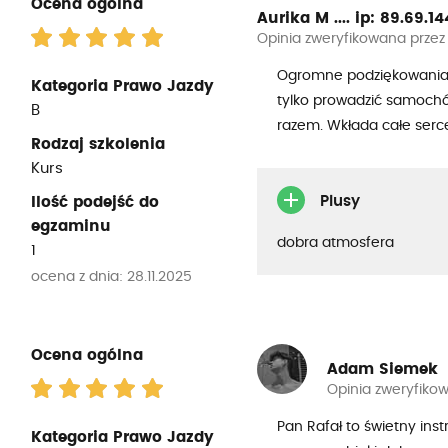
Ocena ogólna
Aurika M ....
ip: 89.69.144.
Opinia zweryfikowana przez
Ogromne podziękowania dl
Kategoria Prawo Jazdy
tylko prowadzić samochó
B
razem. Wkłada całe serce
Rodzaj szkolenia
Kurs
Plusy
Ilość podejść do
egzaminu
dobra atmosfera
1
ocena z dnia: 28.11.2025
Ocena ogólna
Adam Siemek
Opinia zweryfiko
Pan Rafał to świetny ins
Kategoria Prawo Jazdy