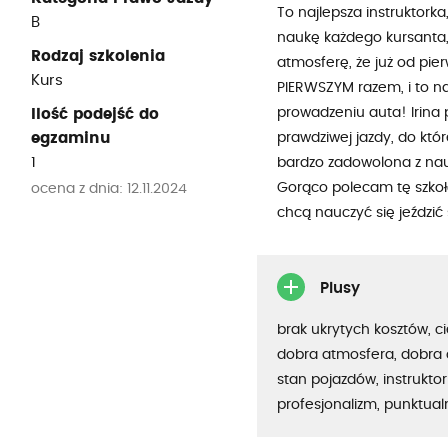
To najlepsza instruktork
B
naukę każdego kursanta, 
Rodzaj szkolenia
atmosferę, że już od pie
Kurs
PIERWSZYM razem, i to n
prowadzeniu auta! Irina 
Ilość podejść do
egzaminu
prawdziwej jazdy, do kt
1
bardzo zadowolona z nauki
Gorąco polecam tę szkołę 
ocena z dnia: 12.11.2024
chcą nauczyć się jeździć
Plusy
brak ukrytych kosztów, c
dobra atmosfera, dobra 
stan pojazdów, instruktor
profesjonalizm, punktua