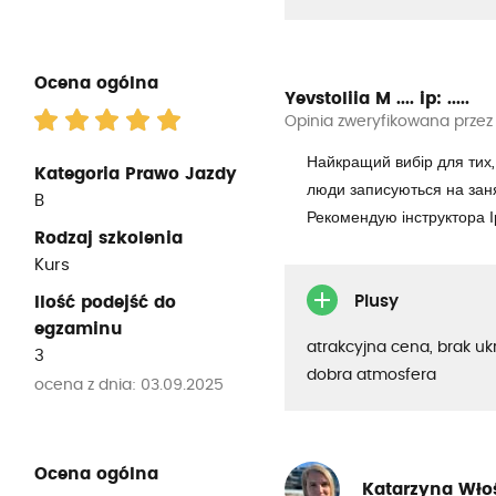
Ocena ogólna
Yevstoliia M ....
ip: .....
Opinia zweryfikowana przez
Найкращий вибір для тих,
Kategoria Prawo Jazdy
люди записуються на заня
B
Рекомендую інструктора І
Rodzaj szkolenia
Kurs
Plusy
Ilość podejść do
egzaminu
atrakcyjna cena, brak uk
3
dobra atmosfera
ocena z dnia: 03.09.2025
Ocena ogólna
Katarzyna Wło