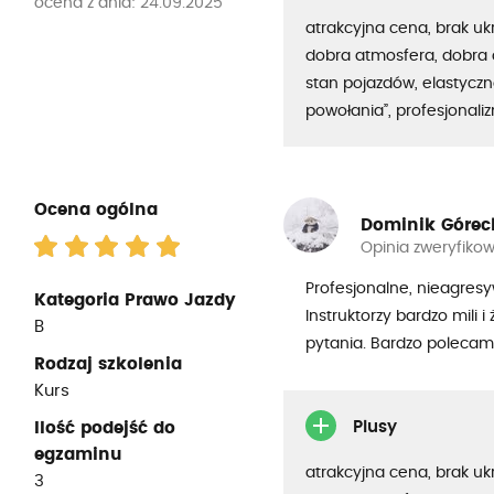
ocena z dnia: 24.09.2025
atrakcyjna cena, brak uk
dobra atmosfera, dobra 
stan pojazdów, elastyczno
powołania”, profesjonali
Ocena ogólna
Dominik Górec
Opinia zweryfiko
Profesjonalne, nieagresy
Kategoria Prawo Jazdy
Instruktorzy bardzo mili 
B
pytania. Bardzo polecam
Rodzaj szkolenia
Kurs
Plusy
Ilość podejść do
egzaminu
atrakcyjna cena, brak uk
3