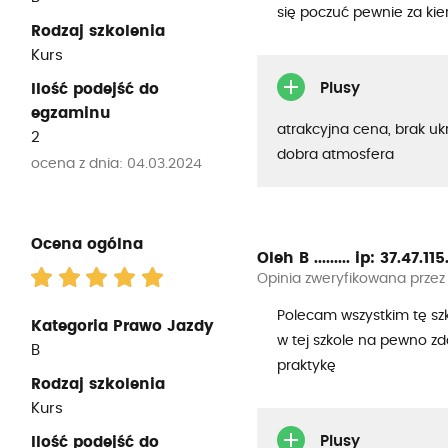
się poczuć pewnie za kie
Rodzaj szkolenia
Kurs
Plusy
Ilość podejść do
egzaminu
atrakcyjna cena, brak uk
2
dobra atmosfera
ocena z dnia: 04.03.2024
Ocena ogólna
Oleh B .........
ip: 37.47.115..
Opinia zweryfikowana przez
Polecam wszystkim tę szko
Kategoria Prawo Jazdy
w tej szkole na pewno zd
B
praktykę
Rodzaj szkolenia
Kurs
Plusy
Ilość podejść do