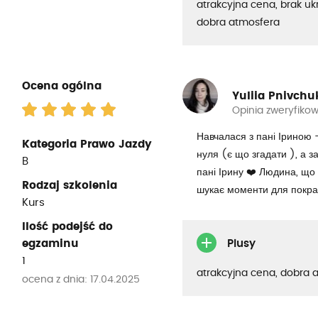
atrakcyjna cena, brak uk
dobra atmosfera
Ocena ogólna
Yuliia Pnivchu
Opinia zweryfiko
Навчалася з пані Іриною 
Kategoria Prawo Jazdy
нуля (є що згадати ), а
B
пані Ірину ❤️ Людина, що
Rodzaj szkolenia
шукає моменти для покр
Kurs
Ilość podejść do
egzaminu
Plusy
1
atrakcyjna cena, dobra 
ocena z dnia: 17.04.2025