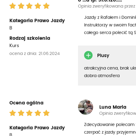
o ...a
ip: 31.0.120.....
Opinia zweryfikowana przez
Jazdy z Rafałem i Domin
Kategoria Prawo Jazdy
Instruktorzy w swoim fac
B
całego serca polecić tą
Rodzaj szkolenia
Kurs
ocena z dnia: 21.06.2024
Plusy
atrakcyjna cena, brak uk
dobra atmosfera
Ocena ogólna
Luna Maria
Opinia zweryfiko
Zdecydowanie polecam tę 
Kategoria Prawo Jazdy
czerpać z jazdy przyje
B