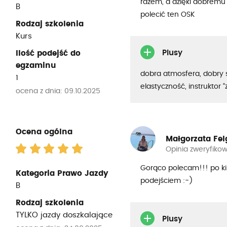
razem, a dzięki dobremu
B
polecić ten OSK
Rodzaj szkolenia
Kurs
Plusy
Ilość podejść do
egzaminu
dobra atmosfera, dobry 
1
elastyczność, instruktor 
ocena z dnia: 09.10.2025
Ocena ogólna
Małgorzata Fel
Opinia zweryfiko
Gorąco polecam!!! po k
Kategoria Prawo Jazdy
podejściem :-)
B
Rodzaj szkolenia
TYLKO jazdy doszkalające
Plusy