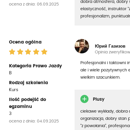
dobra atmosfera, dobry 
ocena z dnia: 06.09.2025
elastyczność, instruktor “
profesjonalizm, punktua
Ocena ogólna
Юрий Газизов
Opinia zweryfiko
Profesjonalni i taktowni i
Kategoria Prawo Jazdy
ale i wiele pozytywnych 
B
wielkim szacunkiem.
Rodzaj szkolenia
Kurs
Plusy
Ilość podejść do
egzaminu
ciekawe wykłady, dobra 
3
organizacja, dobry stan p
ocena z dnia: 04.09.2025
“z powołania”, profesjona