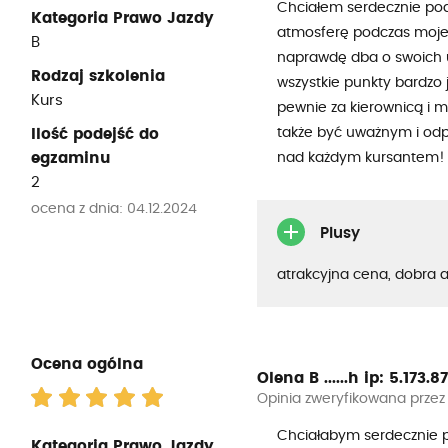
Chciałem serdecznie podzi
Kategoria Prawo Jazdy
atmosferę podczas mojej 
B
naprawdę dba o swoich uc
Rodzaj szkolenia
wszystkie punkty bardzo j
Kurs
pewnie za kierownicą i mo
także być uważnym i odp
Ilość podejść do
egzaminu
nad każdym kursantem! P
2
ocena z dnia: 04.12.2024
Plusy
atrakcyjna cena, dobra 
Ocena ogólna
Olena B ......h
ip: 5.173.87.
Opinia zweryfikowana przez
Chciałabym serdecznie po
Kategoria Prawo Jazdy