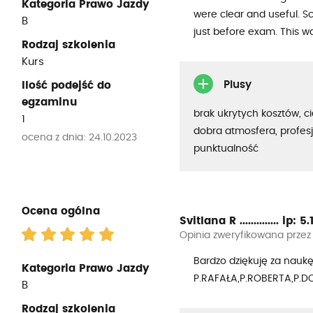
Kategoria Prawo Jazdy
were clear and useful. Sc
B
just before exam. This wa
Rodzaj szkolenia
Kurs
Plusy
Ilość podejść do
egzaminu
brak ukrytych kosztów, c
1
dobra atmosfera, profesj
ocena z dnia: 24.10.2023
punktualność
Ocena ogólna
Svitlana R ..............
ip: 5.1
Opinia zweryfikowana przez
Bardzo dziękuję za naukę.
Kategoria Prawo Jazdy
P.RAFAŁA,P.ROBERTA,P.D
B
Rodzaj szkolenia